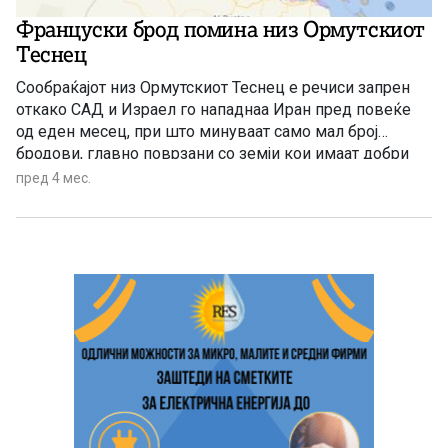
Француски брод помина низ Ормутскиот
Теснец
Сообраќајот низ Ормутскиот Теснец е речиси запрен
откако САД и Израел го нападнаа Иран пред повеќе
од еден месец, при што минуваат само мал број
бродови, главно поврзани со земји кои имаат добри
односи со Техеран
пред 4 мес.