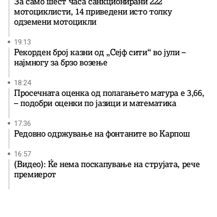
За само шест часа санкционирани 222
мотоциклисти, 14 приведени исто толку
одземени мотоцикли
19:13
Рекорден број казни од „Сејф сити“ во јули –
најмногу за брзо возење
18:24
Просечната оценка од полагањето матура е 3,66,
– подобри оценки по јазици и математика
17:36
Редовно одржување на фонтаните во Карпош
16:57
(Видео): Ќе нема поскапување на струјата, рече
премиерот