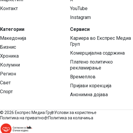
Контакт
YouTube
Instagram
Категории
Сервиси
Македонија
Кариера во Експрес Медиа
Груп
Бизнис
Комерцијална содржина
Хроника
Платено политичко
Колумни
рекламирање
Регион
Времеплов
Свет
Пријави корекција
Спорт
Анонимна дојава
©
2026 Експрес Медиа Груп
Услови за користење
Политика на приватност
Политика за колачиња