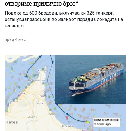
отвориме прилично брзо“
Повеќе од 600 бродови, вклучувајќи 325 танкери,
остануваат заробени во Заливот поради блокадата на
теснецот
пред 4 мес.