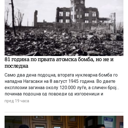
81 година по првата атомска бомба, но не и
последна
Само два дена подоцна, втората нуклеарна бомба го
нападна Нагасаки на 8 август 1945 година. Во двете
експлозии загинаа околу 120.000 луѓе, а сличен број
починаа подоцна од повреди од изгореници и
радијација, а зад себе оставија 650.000 преживеани
пред 19 часа