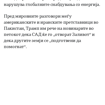
нарушува глобалните снабдувања со енергија.
Пред мировните разговори меѓу
американските и иранските претставници во
Пакистан, Трамп им рече на новинарите во
петокот дека САД ќе го „отворат Заливот“ и
дека другите земји се „подготвени да
помогнат“.