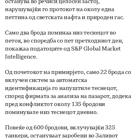
останува во речиси целосен застој,
нарушувајќи го протокот на околу една
петтина од светската нафта и природен гас.
Само два брода поминаа низ теснецот во
петок, во споредба со пет претходниот ден,
покажаа податоците од S&P Global Market
Intelligence.
Од почетокот на примирјето, само 22 брода со
вклучен систем за автоматска
идентификација го напуштиле теснецот,
според фирмата за анализа на пазарот, додека
пред конфликтот околу 135 бродови
поминувале низ теснецот дневно.
Повеќе од 600 бродови, вклучувајќи 325
танкери, остануваат заробени во Заливот