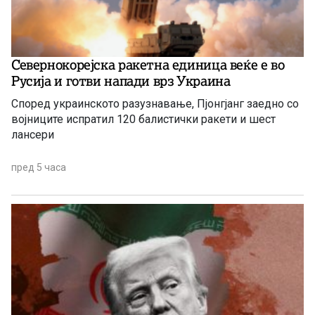
Севернокорејска ракетна единица веќе е во
Русија и готви напади врз Украина
Според украинското разузнавање, Пјонгјанг заедно со
војниците испратил 120 балистички ракети и шест
лансери
пред 5 часа