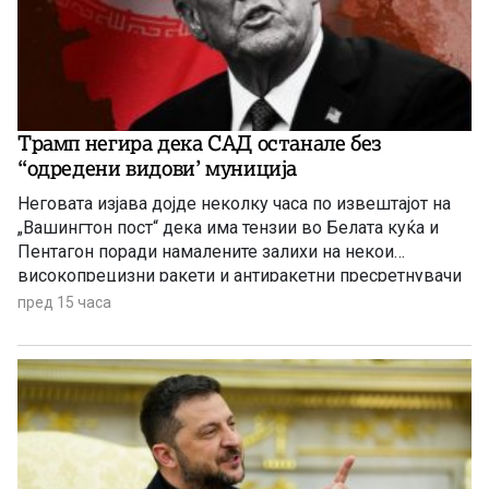
Трамп негира дека САД останале без
“одредени видови’ муниција
Неговата изјава дојде неколку часа по извештајот на
„Вашингтон пост“ дека има тензии во Белата куќа и
Пентагон поради намалените залихи на некои
високопрецизни ракети и антиракетни пресретнувачи
по долготрајната воена кампања против Иран
пред 15 часа