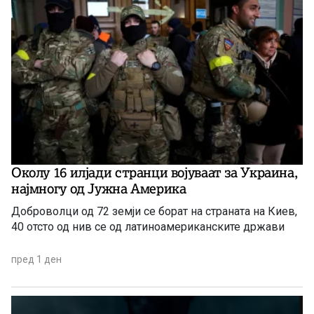
Околу 16 илјади странци војуваат за Украина,
најмногу од Јужна Америка
Доброволци од 72 земји се борат на страната на Киев,
40 отсто од нив се од латиноамериканските држави
пред 1 ден