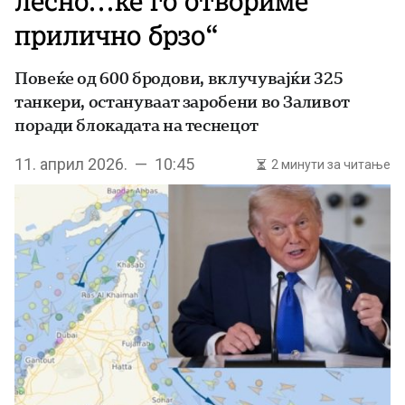
лесно…ќе го отвориме
прилично брзо“
Повеќе од 600 бродови, вклучувајќи 325
танкери, остануваат заробени во Заливот
поради блокадата на теснецот
11. април 2026. — 10:45
2 минути за читање