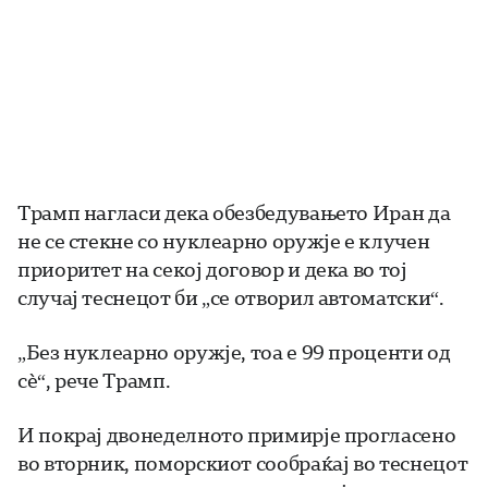
Трамп нагласи дека обезбедувањето Иран да
не се стекне со нуклеарно оружје е клучен
приоритет на секој договор и дека во тој
случај теснецот би „се отворил автоматски“.
„Без нуклеарно оружје, тоа е 99 проценти од
сè“, рече Трамп.
И покрај двонеделното примирје прогласено
во вторник, поморскиот сообраќај во теснецот