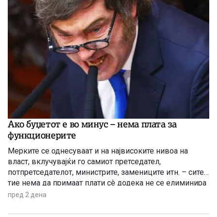
Ако буџетот е во минус – нема плата за
функционерите
Мерките се однесуваат и на највисоките нивоа на
власт, вклучувајќи го самиот претседател,
потпретседателот, министрите, замениците итн. – сите
тие нема да примаат плати сè додека не се елиминира
буџетскиот дефицит
пред 2 дена