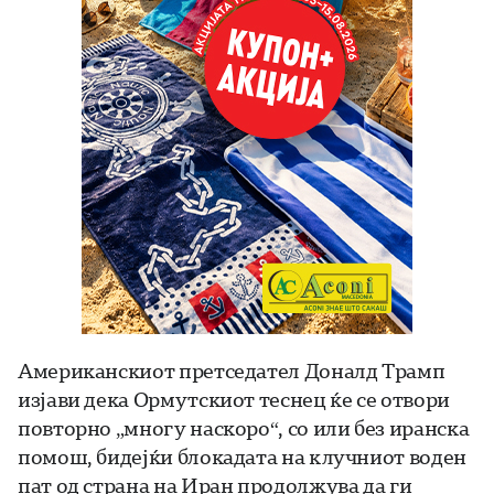
Американскиот претседател Доналд Трамп
изјави дека Ормутскиот теснец ќе се отвори
повторно „многу наскоро“, со или без иранска
помош, бидејќи блокадата на клучниот воден
пат од страна на Иран продолжува да ги