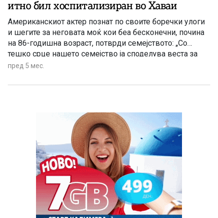
итно бил хоспитализиран во Хаваи
Американскиот актер познат по своите боречки улоги
и шегите за неговата моќ кои беа бесконечни, почина
на 86-годишна возраст, потврди семејството: „Со
тешко срце нашето семејство ја споделува веста за
ненадејното починување на нашиот сакан Чак Норис“.
пред 5 мес.