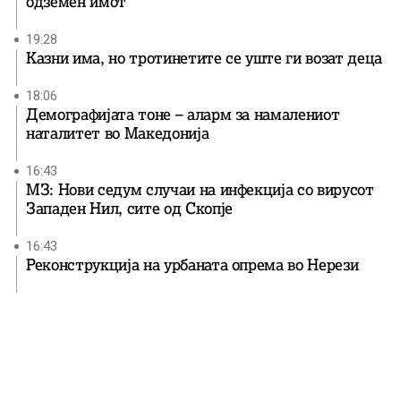
одземен имот
19:28
Казни има, но тротинетите се уште ги возат деца
18:06
Демографијата тоне – аларм за намалениот
наталитет во Македонија
16:43
МЗ: Нови седум случаи на инфекција со вирусот
Западен Нил, сите од Скопје
16:43
Реконструкција на урбаната опрема во Нерези