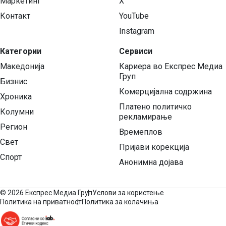
Маркетинг
X
Контакт
YouTube
Instagram
Категории
Сервиси
Македонија
Кариера во Експрес Медиа
Груп
Бизнис
Комерцијална содржина
Хроника
Платено политичко
Колумни
рекламирање
Регион
Времеплов
Свет
Пријави корекција
Спорт
Анонимна дојава
©
2026 Експрес Медиа Груп
Услови за користење
Политика на приватност
Политика за колачиња