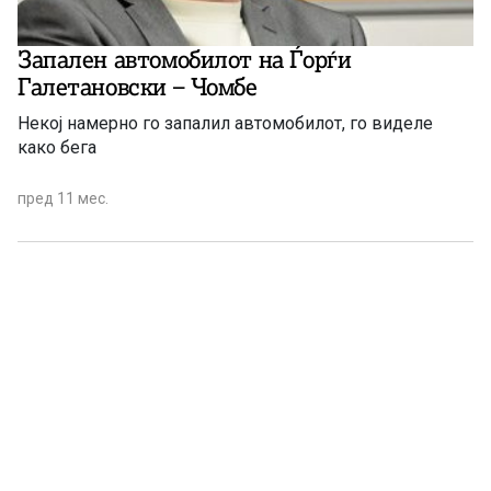
Запален автомобилот на Ѓорѓи
Галетановски – Чомбе
Некој намерно го запалил автомобилот, го виделе
како бега
пред 11 мес.