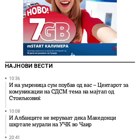
НАЈНОВИ ВЕСТИ
10:36
И на умреница сум поубав од вас – Центарот за
комуникации на СДСМ тема на мајтап од
Стоиљковиќ
10:08
И Албанците не веруваат дека Македонци
шкртале мурали на УЧК во Чаир
20:41