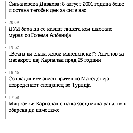
Сиљановска-Давкова: 8 август 2001 година беше
и остана тегобен ден за сите нас
20:09
ДУИ бара да се казнат лицата кои шкртале
мурал со Голема Албанија
19:52
„Вечна ви слава херои македонски!“: Ангелов за
масакрот кај Карпалак пред 25 години
18:46
Со владиниот авион вратен во Македонија
повредениот скопјанец во Турција
17:58
Мицкоски: Карпалак е наша заедничка рана, но и
обврска да паметиме