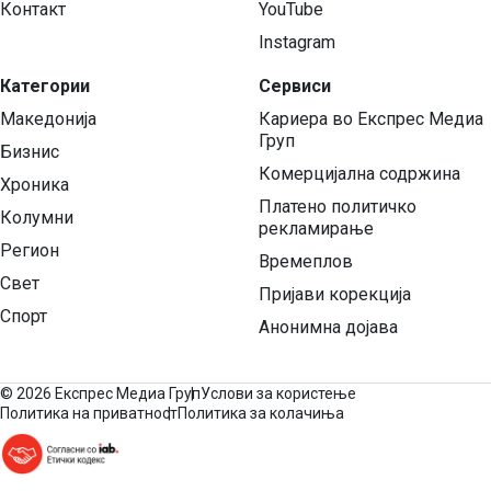
Контакт
YouTube
Instagram
Категории
Сервиси
Македонија
Кариера во Експрес Медиа
Груп
Бизнис
Комерцијална содржина
Хроника
Платено политичко
Колумни
рекламирање
Регион
Времеплов
Свет
Пријави корекција
Спорт
Анонимна дојава
©
2026 Експрес Медиа Груп
Услови за користење
Политика на приватност
Политика за колачиња