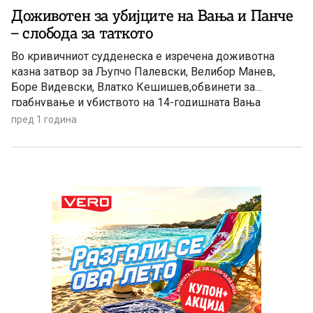
Доживотен за убијците на Вања и Панче
– слобода за таткото
Во кривичниот судденеска е изречена доживотна
казна затвор за Љупчо Палевски, Велибор Манев,
Боре Видевски, Влатко Кешишев,обвинети за
грабнување и убиството на 14-годишната Вања
Ѓорчевска. Таткото на Вања, Александар Ѓорчевски, за
пред 1 година
кој првичнопостоеја цомненија дека е вмешан во
гиднапирањето на неговата ќерка е ослободен од
обвинение. Судот на обвинетите Велибор Манев, Боре
Видевски, Влатко Кешишев […]