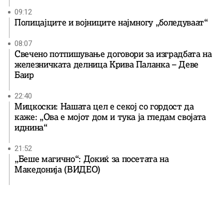
09:12
Полицајците и војниците најмногу „боледуваат“
08:07
Свечено потпишување договори за изградбата на
железничката делница Крива Паланка – Деве
Баир
22:40
Мицкоски: Нашата цел е секој со гордост да
каже: „Ова е мојот дом и тука ја гледам својата
иднина“
21:52
„Беше магично“: Докиќ за посетата на
Македонија (ВИДЕО)