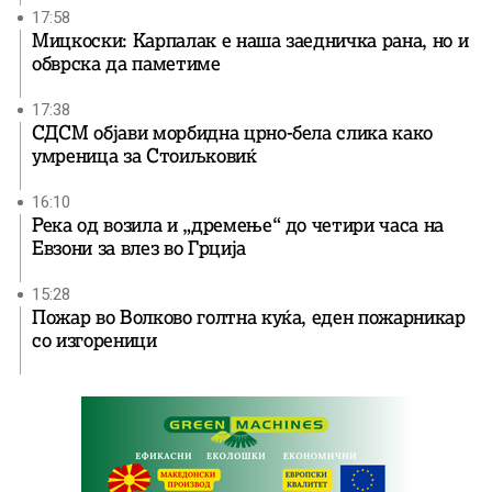
17:58
Мицкоски: Карпалак е наша заедничка рана, но и
обврска да паметиме
17:38
СДСМ објави морбидна црно-бела слика како
умреница за Стоиљковиќ
16:10
Река од возила и „дремење“ до четири часа на
Евзони за влез во Грција
15:28
Пожар во Волково голтна куќа, еден пожарникар
со изгореници