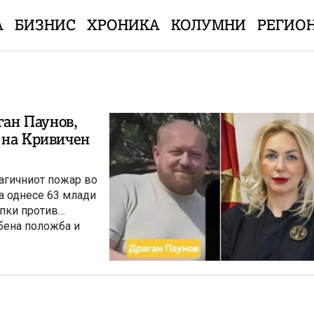
А
БИЗНИС
ХРОНИКА
КОЛУМНИ
РЕГИО
ан Паунов,
а на Кривичен
рагичниот пожар во
на однесе 63 млади
апки против
бена положба и