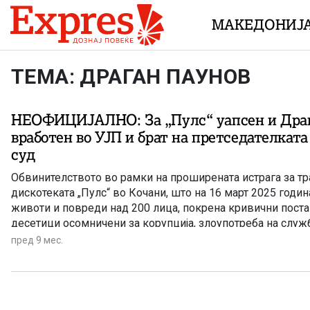
Skip to content
МАКЕДОНИЈ
ТЕМА: ДРАГАН ПАУНОВ
НЕОФИЦИЈАЛНО: За „Пулс“ уапсен и Драг
вработен во УЈП и брат на претседателкат
суд
Обвинителството во рамки на проширената истрага за т
дискотеката „Пулс“ во Кочани, што на 16 март 2025 годи
животи и повреди над 200 лица, покрена кривични пост
десетици осомничени за корупција, злоупотреба на служ
фалсификување документи.
пред 9 мес.