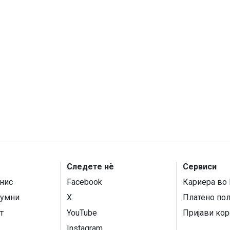
Следете нѐ
Сервиси
нис
Facebook
Кариера во 
умни
X
Платено по
т
YouTube
Пријави кор
Instagram