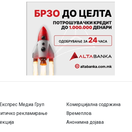
Експрес Медиа Груп
Комерцијална содржина
литичко рекламирање
Времеплов
екција
Анонимна дојава