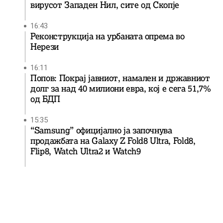
вирусот Западен Нил, сите од Скопје
16:43
Реконструкција на урбаната опрема во
Нерези
16:11
Попов: Покрај јавниот, намален и државниот
долг за над 40 милиони евра, кој e сега 51,7%
од БДП
15:35
“Samsung” официјално ја започнува
продажбата на Galaxy Z Fold8 Ultra, Fold8,
Flip8, Watch Ultra2 и Watch9