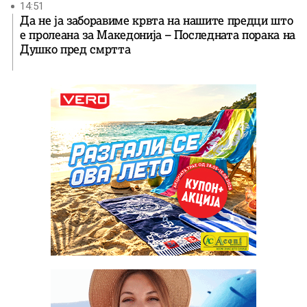
14:51
Да не ја заборавиме крвта на нашите предци што
е пролеана за Македонија – Последната порака на
Душко пред смртта