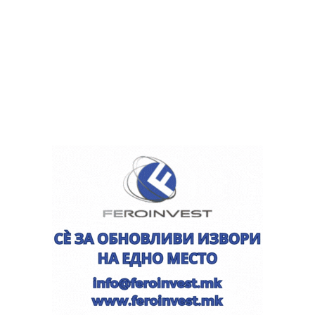
реакција на оваа партија по контроверзната изјава на
Рубин Земон во разговор со бугарскиот новинар
Атанас Величков, професорот Иван Динев Иванов и
водителот на потпоткастот „Коридор 8“ Георги
Станков.