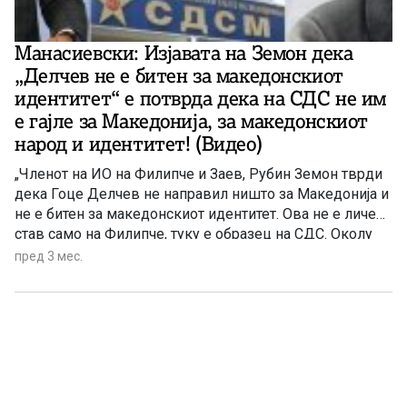
Манасиевски: Изјавата на Земон дека
„Делчев не е битен за македонскиот
идентитет“ е потврда дека на СДС не им
е гајле за Македонија, за македонскиот
народ и идентитет! (Видео)
„Членот на ИО на Филипче и Заев, Рубин Земон тврди
дека Гоце Делчев не направил ништо за Македонија и
не е битен за македонскиот идентитет. Ова не е личен
став само на Филипче, туку е образец на СДС. Околу
ова СДС постојано тежнее: кон релативизација на
пред 3 мес.
македонскиот идентитет, отстапки без гаранции и
целосна рамнодушност кон она, за што генерации
Македонци се бореле и се жртвувале. По ова јасно се
гледа дека на СДС воопшто не им е гајле ниту за
Македонија, ниту за македонскиот идентитет, ниту за
македонскиот народ.“ – истакнува Валентин
Манасиевски од ВМРО ДПМНЕ, изнесувајќи ја острата