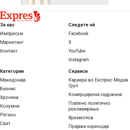
За нас
Следете нѐ
Импресум
Facebook
Маркетинг
X
Контакт
YouTube
Instagram
Категории
Сервиси
Македонија
Кариера во Експрес Медиа
Груп
Бизнис
Комерцијална содржина
Хроника
Платено политичко
Колумни
рекламирање
Регион
Времеплов
Свет
Пријави корекција