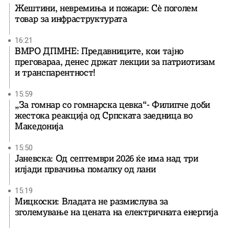
Жештини, невремиња и пожари: Сè поголем
товар за инфраструктурата
16:21
ВМРО ДПМНЕ: Предавниците, кои тајно
преговараа, денес држат лекции за патриотизам
и транспарентност!
15:59
„За гомнар со гомнарска цевка“- Филипче доби
жестока реакција од Српската заедница во
Македонија
15:50
Јаневска: Од септември 2026 ќе има над три
илјади првачиња помалку од лани
15:19
Мицкоски: Владата не размислува за
зголемување на цената на електричната енергија