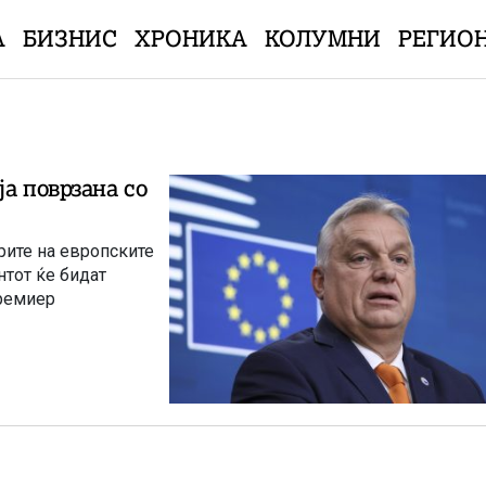
А
БИЗНИС
ХРОНИКА
КОЛУМНИ
РЕГИО
а поврзана со
арите на европските
нтот ќе бидат
премиер