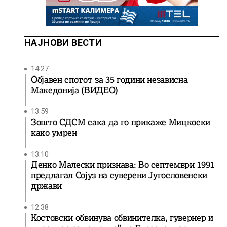
НАЈНОВИ ВЕСТИ
14:27
Објавен спотот за 35 години независна
Македонија (ВИДЕО)
13:59
Зошто СДСМ сака да го прикаже Мицкоски
како умрен
13:10
Денко Малески признава: Во септември 1991
предлагал Сојуз на суверени Југословенски
држави
12:38
Костовски обвинува обвинителка, гувернер и