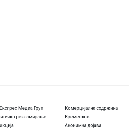
Експрес Медиа Груп
Комерцијална содржина
литичко рекламирање
Времеплов
екција
Анонимна дојава