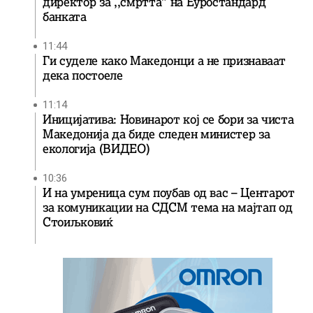
директор за ,,смртта” на Еуростандард
банката
11:44
Ги суделе како Македонци а не признаваат
дека постоеле
11:14
Иницијатива: Новинарот кој се бори за чиста
Македонија да биде следен министер за
екологија (ВИДЕО)
10:36
И на умреница сум поубав од вас – Центарот
за комуникации на СДСМ тема на мајтап од
Стоиљковиќ