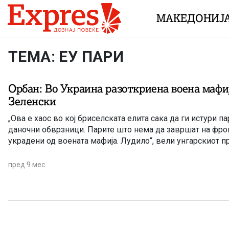
Skip to content
МАКЕДОНИЈ
ТЕМА: ЕУ ПАРИ
Орбан: Во Украина разоткриена воена мафиј
Зеленски
„Ова е хаос во кој бриселската елита сака да ги истури п
даночни обврзници. Парите што нема да завршат на фро
украдени од воената мафија. Лудило“, вели унгарскиот 
пред 9 мес.