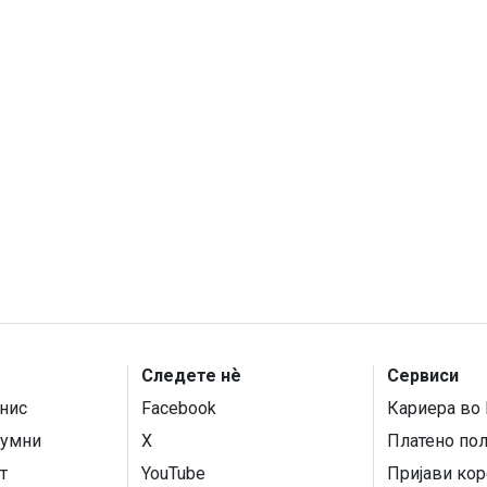
Следете нѐ
Сервиси
нис
Facebook
Кариера во 
умни
X
Платено по
т
YouTube
Пријави кор