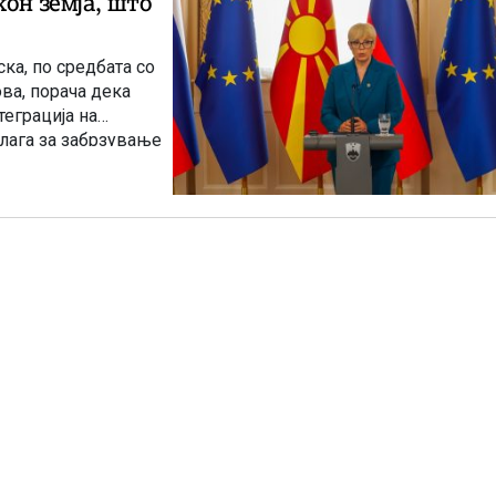
кон земја, што
ка, по средбата со
ва, порача дека
еграција на
алага за забрзување
У. Словенија се
инство. Словенија е
длагаат отворањето
да се одвива со
 прием во
сензус меѓу земјите