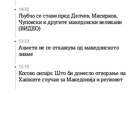
14:32
Љубчо се стави пред Делчев, Мисирков,
Чуповски и другите македонски великани
(ВИДЕО)
13:33
Ахмети не се откажува од македонското
знаме
12:10
Косово онлајн: Што би донесло отворање на
Хашките случаи за Македонија и регионот