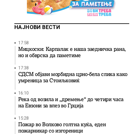
НАЈНОВИ ВЕСТИ
17:58
Мицкоски: Карпалак е наша заедничка рана,
но и обврска да паметиме
17:38
СДСМ објави морбидна црно-бела слика како
умреница за Стоиљковиќ
16:10
Река од возила и „дремење“ до четири часа
на Евзони за влез во Грција
15:28
Пожар во Волково голтна куќа, еден
пожарникар со изгореници