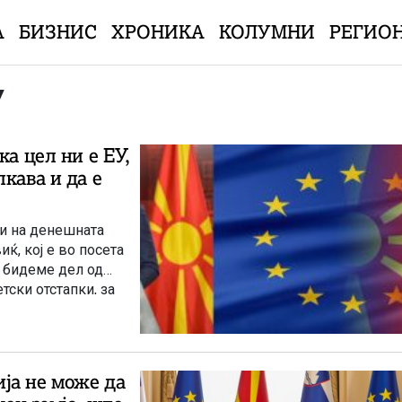
А
БИЗНИС
ХРОНИКА
КОЛУМНИ
РЕГИО
У
ка цел ни е ЕУ,
кава и да е
и на денешната
ќ, кој е во посета
а бидеме дел од
тски отстапки, за
редници, колкава и
, и покрај тоа што
 Влада, таа е
лните процеси треба
ја не може да
а друг начин.“ –