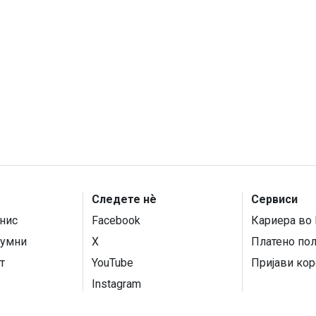
Следете нѐ
Сервиси
нис
Facebook
Кариера во 
умни
X
Платено по
т
YouTube
Пријави кор
Instagram