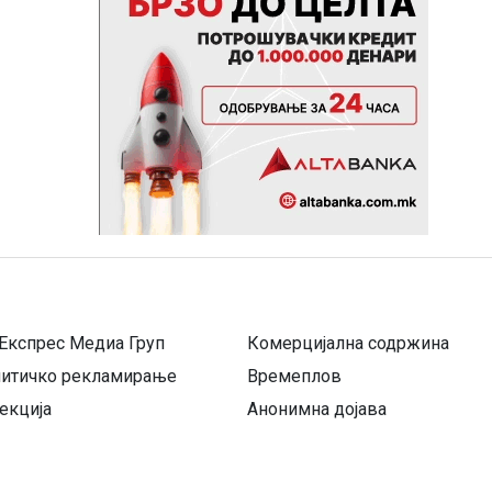
Експрес Медиа Груп
Комерцијална содржина
литичко рекламирање
Времеплов
екција
Анонимна дојава