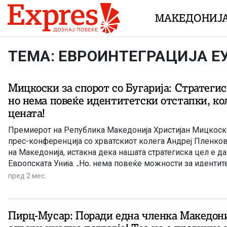
Skip to content
МАКЕДОНИЈ
ТЕМА: ЕВРОИНТЕГРАЦИЈА Е
Мицкоски за спорот со Бугарија: Стратегис
но нема повеќе идентитетски отстапки, кол
цената!
Премиерот на Република Македонија Христијан Мицкоск
прес-конференција со хрватскиот колега Андреј Пленкови
на Македонија, истакна дека нашата стратегиска цел е д
Европската Унија. „Но, нема повеќе можности за идентите
чекор назад кога станува збор за нашите национални од
пред 2 мес.
да е за тоа цена. Ако тоа е цената што треба да ја платиме
сме вистинскиот предводник, пред другите, додека е оваа
подготвена да ја плати таа цена. Ако навистина билатера
Пирц-Мусар: Поради една членка Македони
да му судат на нашиот европски пат, тогаш ќе се бориме н