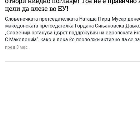
отвори ниедно поглавје! Тоа не е правично 
нагласи Мицкоски, одговарајќи на новинарско прашање.
цели да влезе во ЕУ!
Словенечката претседателката Наташа Пирц Мусар денес
македонската претседателка Гордана Сиљановска Давко
„Словенија останува цврст поддржувач на европската инт
С.Македонија“, како и дека ќе продолжи активно да се з
на пристапниот процес на земјите од Западен Балкан во Е
пред 3 мес.
залага поглавјата да се отвораат со квалификувано мноз
иницијатор и дел од групата од 15 земји членки кои пре
на посебни преговарачки поглавја за земјите кандидати 
квалификувано мнозинство, додека конечната одлука за
Европската Унија и понатаму би останала предмет на кон
членки.