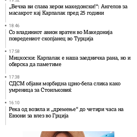
„Вечна ви слава херои македонски!“: Ангелов за
масакрот кај Карпалак пред 25 години
18:46
Со владиниот авион вратен во Македонија
повредениот скопјанец во Турција
17:58
Мицкоски: Карпалак е наша заедничка рана, но и
обврска да паметиме
17:38
СДСМ објави морбидна црно-бела слика како
умреница за Стоиљковиќ
16:10
Река од возила и „дремење“ до четири часа на
Евзони за влез во Грција