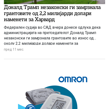
Доналд Трамп незаконски ги замрзнала
грантовите од 2,2 милијарди долари
наменети за Харвард
Федерален судија во САД вчера донесе одлука дека
администрацијата на претседателот Доналд Трамп
незаконски ги замрзнала грантовите во износ од
околу 2,2 милијарди долари наменети за
Универзитетот Харвард и дека повеќе не смее да го
пред 11 мес.
прекинува финансирањето на истражувањата на
престижната институција од Бршленовата лига.