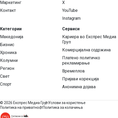
Маркетинг
X
Контакт
YouTube
Instagram
Категории
Сервиси
Македонија
Кариера во Експрес Медиа
Груп
Бизнис
Комерцијална содржина
Хроника
Платено политичко
Колумни
рекламирање
Регион
Времеплов
Свет
Пријави корекција
Спорт
Анонимна дојава
©
2026 Експрес Медиа Груп
Услови за користење
Политика на приватност
Политика за колачиња