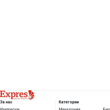
За нас
Категории
Импресум
Македонија
Биз