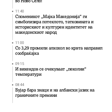
во Ново Село!
11:40
Споменикот „Мајка Македонија“ ги
симболизира потеклото, татковината и
историскиот и културен идентитет на
македонскиот народ
11:00
Со 3,29 промили алкохол во крвта направил
сообраќајка
09:15
И викендов се очекуваат „пеколни“
температури
08:44
Бујар бара знаци и на албански јазик на
граничните премини