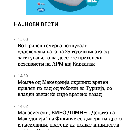
НАЈНОВИ ВЕСТИ
15:00
Во Прилеп вечерва почнуваат
одбележувањата на 25-годишнината од
загинувањето на десетте прилепски
резервисти на АРМ кај Карпалак
14:39
Момче од Македонија скршило вратен
пршлен по пад од тобоган во Турција, со
владин авион ќе биде вратенo назад
14:02
Манасиевски, ВМРО ДПМНЕ: „Децата на
Македонија“ на Филипче се дилери на дрога
и насилници, пратени да прават инциденти