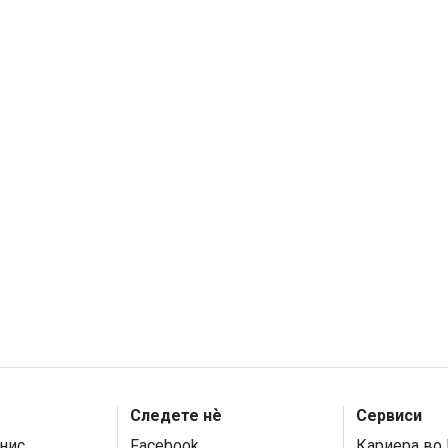
Следете нѐ
Сервиси
нис
Facebook
Кариера во 