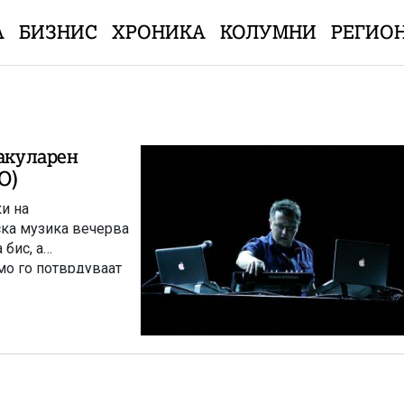
А
БИЗНИС
ХРОНИКА
КОЛУМНИ
РЕГИО
такуларен
О)
и на
ска музика вечерва
 бис, а
мо го потврдуваат
киот музичар со
во, […]