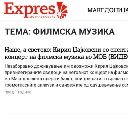
Skip to content
МАКЕДОНИЈ
ТЕМА: ФИЛМСКА МУЗИКА
Наше, а светско: Кирил Џајковски со спек
концерт на филмска музика во МОБ (ВИДЕ
Незаборавно доживување им овозможи Кирил Џајковск
привилегираните сведоци на неговиот концерт на филм
во Македонската опера и балет, кои три пати го враќаа на
громогласните аплаузи и свирежите од одушевување са
квалитетот на споделеното со обожавателите. Македонс
пред 1 година
блескава кариера (и) надвор од Македонија првпат во жи