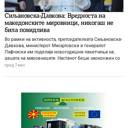
Сиљановска-Давкова: Вредноста на
македонските мировници, никогаш не
била повидлива
Во рамки на активностa, претседателката Сиљановска-
Давкова, министерот Мисајловски и генералот
Лафчиски им поделија новогодишни пакетчиња на
децата на мировниците. Настанот беше заокружен со
традиционалната поделба на новогодишни пакетчиња
пред 7 мес.
од страна на армискиот Дедо Мраз, кој пристигна со
армискиот хеликоптер Ми-8/17 од Воздухопловниот
ВИНГ, што внесе празнична атмосфера и радост кај
најмладите.