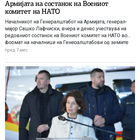
Армијата на состанок на Воениот
комитет на НАТО
Началникот на Генералштабот на Армијата, генерал-
мајор Сашко Лафчиски, вчера и денес учествува на
редовниот состанок на Воениот комитет на НАТО во
формат на началници на Генералштабови од земјите
членки на НАТО и партнерите. На состанокот, со кој
пред 7 мес.
претседава претседателот на Воениот комитет на
НАТО, адмирал Џузепе Каво Драгоне, во текот на
вчерашниот ден обраќање имаше […]