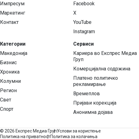
Импресум
Facebook
Маркетинг
X
Контакт
YouTube
Instagram
Категории
Сервиси
Македонија
Кариера во Експрес Медиа
Груп
Бизнис
Комерцијална содржина
Хроника
Платено политичко
Колумни
рекламирање
Регион
Времеплов
Свет
Пријави корекција
Спорт
Анонимна дојава
©
2026 Експрес Медиа Груп
Услови за користење
Политика на приватност
Политика за колачиња