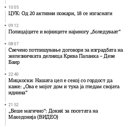
10:05
ЦУК: Од 20 активни пожари, 18 се изгаснати
09:12
Полицајците и војниците најмногу „боледуваат“
08:07
Свечено потпишување договори за изградбата на
железничката делница Крива Паланка – Деве
Баир
22:40
Мицкоски: Нашата цел е секој со гордост да
каже: „Ова е мојот дом и тука ја гледам својата
иднина“
21:52
„Беше магично“: Докиќ за посетата на
Македонија (ВИДЕО)