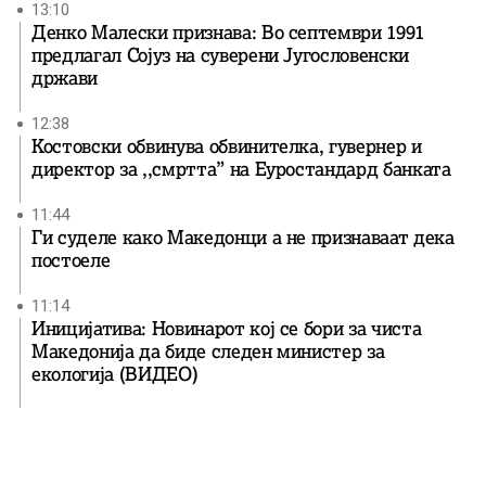
13:10
Денко Малески признава: Во септември 1991
предлагал Сојуз на суверени Југословенски
држави
12:38
Костовски обвинува обвинителка, гувернер и
директор за ,,смртта” на Еуростандард банката
11:44
Ги суделе како Македонци а не признаваат дека
постоеле
11:14
Иницијатива: Новинарот кој се бори за чиста
Македонија да биде следен министер за
екологија (ВИДЕО)