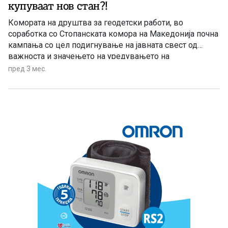
купуваат нов стан?!
Комората на друштва за геодетски работи, во
соработка со Стопанската комора на Македонија почна
кампања со цел подигнување на јавната свест од
важноста и значењето на уредувањето на
сопственичките права на сопствениците на недвижен
пред 3 мес.
имот. Кампањата, насловена „Провери. Потврди.
Поседувај. Твојот имот, твоја сигурност“, ќе биде
исклучиво насочена кон постојните и идни
сопственици на недвижен имот (граѓани и правни
субејкти), со цел да се укаже на потребата од правилно
и непречено користење на имотот, како и негово
правилно управување, оттуѓување и купување.