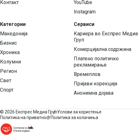
Контакт
YouTube
Instagram
Категории
Сервиси
Македонија
Кариера во Експрес Медиа
Груп
Бизнис
Комерцијална содржина
Хроника
Платено политичко
Колумни
рекламирање
Регион
Времеплов
Свет
Пријави корекција
Спорт
Анонимна дојава
©
2026 Експрес Медиа Груп
Услови за користење
Политика на приватност
Политика за колачиња