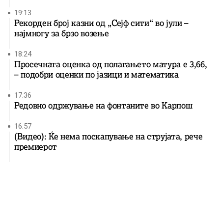
19:13
Рекорден број казни од „Сејф сити“ во јули –
најмногу за брзо возење
18:24
Просечната оценка од полагањето матура е 3,66,
– подобри оценки по јазици и математика
17:36
Редовно одржување на фонтаните во Карпош
16:57
(Видео): Ќе нема поскапување на струјата, рече
премиерот