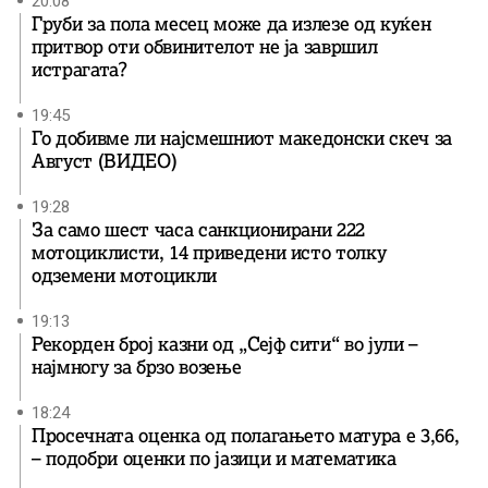
20:08
Груби за пола месец може да излезе од куќен
притвор оти обвинителот не ја завршил
истрагата?
19:45
Го добивме ли најсмешниот македонски скеч за
Август (ВИДЕО)
19:28
За само шест часа санкционирани 222
мотоциклисти, 14 приведени исто толку
одземени мотоцикли
19:13
Рекорден број казни од „Сејф сити“ во јули –
најмногу за брзо возење
18:24
Просечната оценка од полагањето матура е 3,66,
– подобри оценки по јазици и математика