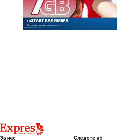
За нас
Следете нѐ