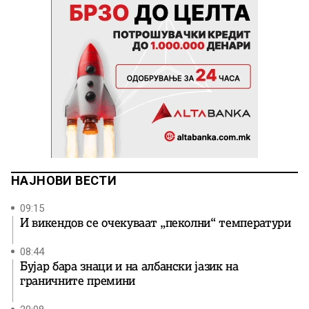
НАЈНОВИ ВЕСТИ
09:15
И викендов се очекуваат „пеколни“ температури
08:44
Бујар бара знаци и на албански јазик на
граничните премини