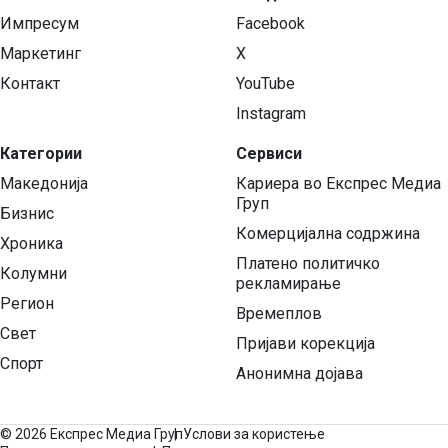
Импресум
Facebook
Маркетинг
X
Контакт
YouTube
Instagram
Категории
Сервиси
Македонија
Кариера во Експрес Медиа
Груп
Бизнис
Комерцијална содржина
Хроника
Платено политичко
Колумни
рекламирање
Регион
Времеплов
Свет
Пријави корекција
Спорт
Анонимна дојава
©
2026 Експрес Медиа Груп
Услови за користење