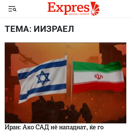
Skip to content
Menu
ТЕМА: ИИЗРАЕЛ
Иран: Ако САД нè нападнат, ќе го