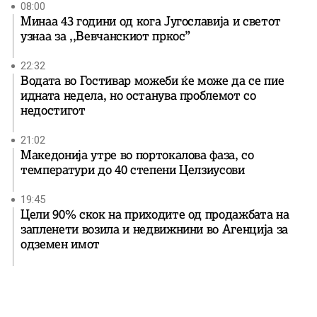
08:00
Минаа 43 години од кога Југославија и светот
узнаа за ,,Вевчанскиот пркос”
22:32
Водата во Гостивар можеби ќе може да се пие
идната недела, но останува проблемот со
недостигот
21:02
Македонија утре во портокалова фаза, со
температури до 40 степени Целзиусови
19:45
Цели 90% скок на приходите од продажбата на
запленети возила и недвижнини во Агенција за
одземен имот