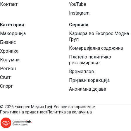
Контакт
YouTube
Instagram
Категории
Сервиси
Македонија
Кариера во Експрес Медиа
Груп
Бизнис
Комерцијална содржина
Хроника
Платено политичко
Колумни
рекламирање
Регион
Времеплов
Свет
Пријави корекција
Спорт
Анонимна дојава
©
2026 Експрес Медиа Груп
Услови за користење
Политика на приватност
Политика за колачиња