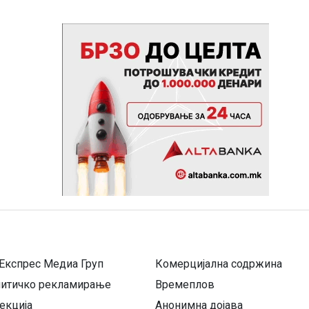
Експрес Медиа Груп
Комерцијална содржина
литичко рекламирање
Времеплов
екција
Анонимна дојава