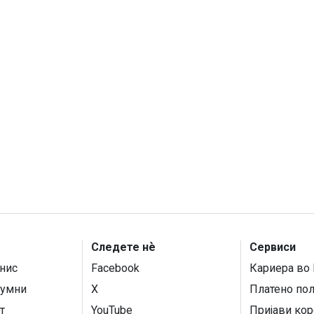
Следете нѐ
Сервиси
нис
Facebook
Кариера во 
умни
X
Платено по
т
YouTube
Пријави кор