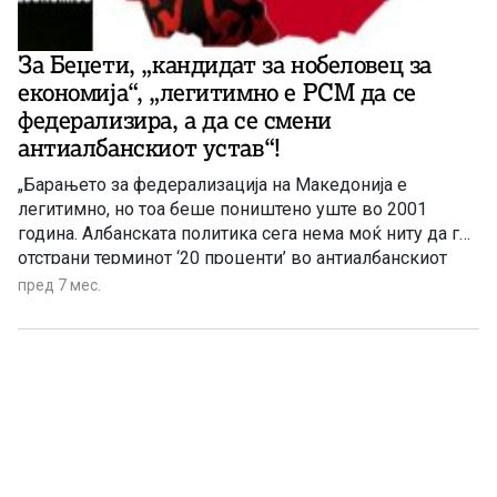
За Беџети, „кандидат за нобеловец за
економија“, „легитимно е РСМ да се
федерализира, а да се смени
антиалбанскиот устав“!
„Барањето за федерализација на Македонија е
легитимно, но тоа беше поништено уште во 2001
година. Албанската политика сега нема моќ ниту да го
отстрани терминот ‘20 проценти’ во антиалбанскиот
устав.“ – наведува д-р Неџат Беџети, професор по
пред 7 мес.
економија во државниот Универзитет во Тетово, кој
инаку беше предложен од група од негови колеги-
економисти во декември 2023 година како „кандидат
за добивање Нобелова награда за економија“, со
образложение дека „развил ‘Теорија на економскиот
развој заснована врз демографското концентрирање“.
Кандидатурата на Беџети била пријавена во Комитетот
за Нобеловата награда, но друг ја имаше добиено.