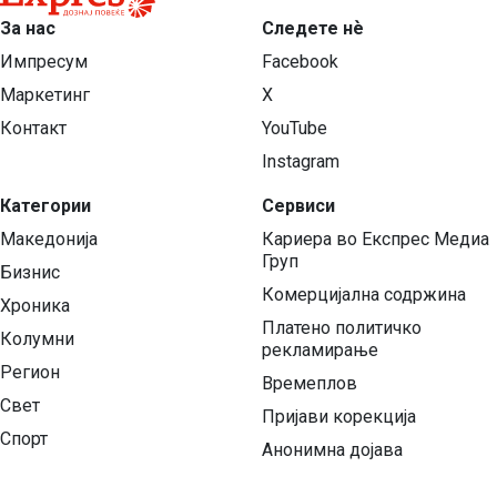
За нас
Следете нѐ
Импресум
Facebook
Маркетинг
X
Контакт
YouTube
Instagram
Категории
Сервиси
Македонија
Кариера во Експрес Медиа
Груп
Бизнис
Комерцијална содржина
Хроника
Платено политичко
Колумни
рекламирање
Регион
Времеплов
Свет
Пријави корекција
Спорт
Анонимна дојава