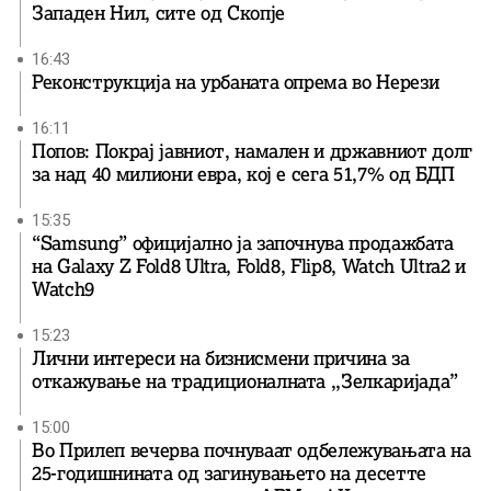
Западен Нил, сите од Скопје
16:43
Реконструкција на урбаната опрема во Нерези
16:11
Попов: Покрај јавниот, намален и државниот долг
за над 40 милиони евра, кој e сега 51,7% од БДП
15:35
“Samsung” официјално ја започнува продажбата
на Galaxy Z Fold8 Ultra, Fold8, Flip8, Watch Ultra2 и
Watch9
15:23
Лични интереси на бизнисмени причина за
откажување на традиционалната ,,Зелкаријада”
15:00
Во Прилеп вечерва почнуваат одбележувањата на
25-годишнината од загинувањето на десетте