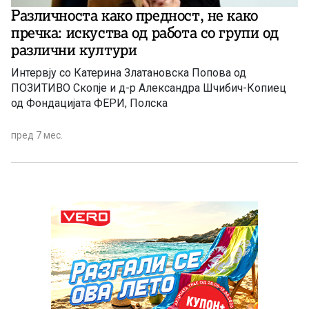
Различноста како предност, не како
пречка: искуства од работа со групи од
различни култури
Интервју со Катерина Златановска Попова од
ПОЗИТИВО Скопје и д-р Александра Шчибич-Копиец
од Фондацијата ФЕРИ, Полска
пред 7 мес.