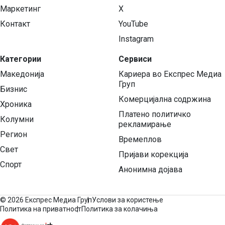
Маркетинг
X
Контакт
YouTube
Instagram
Категории
Сервиси
Македонија
Кариера во Експрес Медиа
Груп
Бизнис
Комерцијална содржина
Хроника
Платено политичко
Колумни
рекламирање
Регион
Времеплов
Свет
Пријави корекција
Спорт
Анонимна дојава
©
2026 Експрес Медиа Груп
Услови за користење
Политика на приватност
Политика за колачиња