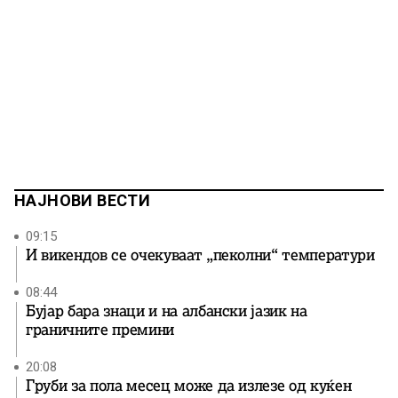
НАЈНОВИ ВЕСТИ
09:15
И викендов се очекуваат „пеколни“ температури
08:44
Бујар бара знаци и на албански јазик на
граничните премини
20:08
Груби за пола месец може да излезе од куќен