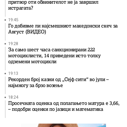
притвор оти обвинителот не ја завршил
истрагата?
19:45
Го добивме ли најсмешниот македонски скеч за
Август (ВИДЕО)
19:28
За само шест часа санкционирани 222
мотоциклисти, 14 приведени исто толку
одземени мотоцикли
19:13
Рекорден број казни од „Сејф сити“ во јули –
најмногу за брзо возење
18:24
Просечната оценка од полагањето матура е 3,66,
– подобри оценки по јазици и математика