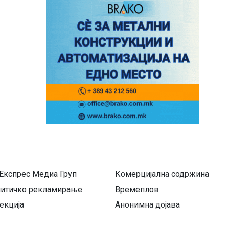
Експрес Медиа Груп
Комерцијална содржина
литичко рекламирање
Времеплов
екција
Анонимна дојава