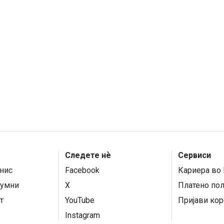
Следете нѐ
Сервиси
нис
Facebook
Кариера во 
умни
X
Платено по
т
YouTube
Пријави кор
Instagram