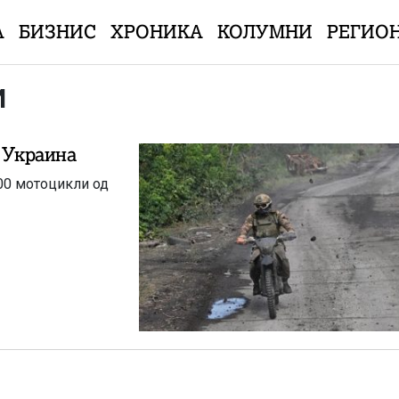
А
БИЗНИС
ХРОНИКА
КОЛУМНИ
РЕГИО
И
т Украина
00 мотоцикли од