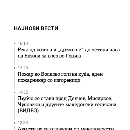
НАЈНОВИ ВЕСТИ
16:10
Река од возила и „дремење“ до четири часа
на Евзони за влез во Грција
15:28
Пожар во Волково голтна куќа, еден
пожарникар со изгореници
14:32
Љубчо се стави пред Делчев, Мисирков,
Чуповски и другите македонски великани
(ВИДЕО)
13:33
Ахмети не се откажува од македонското