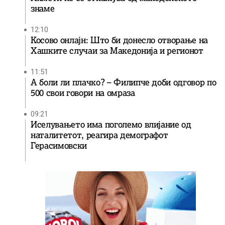
знаме
12:10
Косово онлајн: Што би донесло отворање на
Хашките случаи за Македонија и регионот
11:51
А боли ли плачко? – Филипче доби одговор по
500 свои говори на омраза
09:21
Иселувањето има поголемо влијание од
наталитетот, реагира демографот
Герасимовски