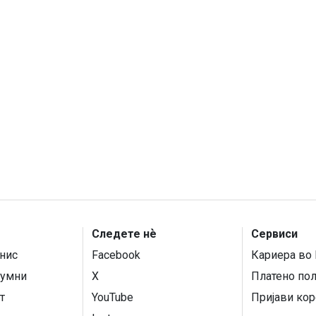
Следете нѐ
Сервиси
нис
Facebook
Кариера во 
умни
X
Платено по
т
YouTube
Пријави кор