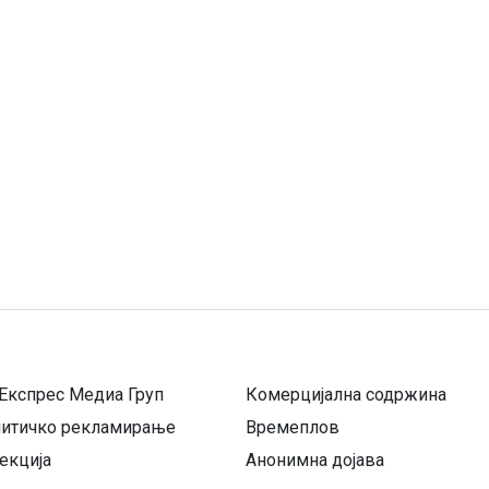
Експрес Медиа Груп
Комерцијална содржина
литичко рекламирање
Времеплов
екција
Анонимна дојава