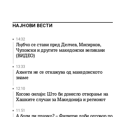
НАЈНОВИ ВЕСТИ
14:32
Љубчо се стави пред Делчев, Мисирков,
Чуповски и другите македонски великани
(ВИДЕО)
13:33
Ахмети не се откажува од македонското
знаме
12:10
Косово онлајн: Што би донесло отворање на
Хашките случаи за Македонија и регионот
11:51
А боли ли плачко? – Филипче доби одговор по