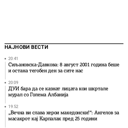
НАЈНОВИ ВЕСТИ
20:41
Сиљановска-Давкова: 8 август 2001 година беше
и остана тегобен ден за сите нас
20:09
ДУИ бара да се казнат лицата кои шкртале
мурал со Голема Албанија
19:52
„Вечна ви слава херои македонски!“: Ангелов за
масакрот кај Карпалак пред 25 години