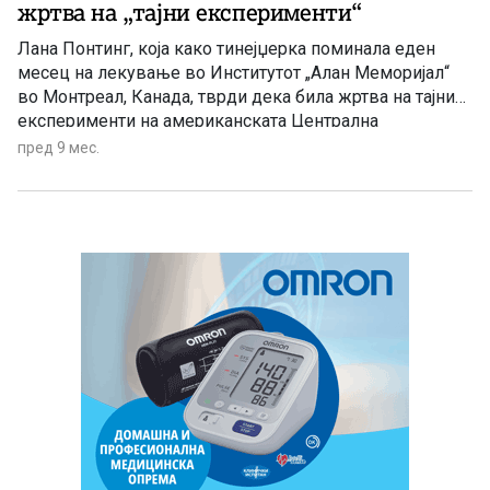
жртва на „тајни експерименти“
Лана Понтинг, која како тинејџерка поминала еден
месец на лекување во Институтот „Алан Меморијал“
во Монтреал, Канада, тврди дека била жртва на тајни
експерименти на американската Централна
разузнавачка агенција (ЦИА) и поради тоа покрена
пред 9 мес.
тужба.