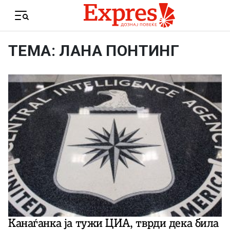
Skip to content
Menu
ТЕМА: ЛАНА ПОНТИНГ
Канаѓанка ја тужи ЦИА, тврди дека била