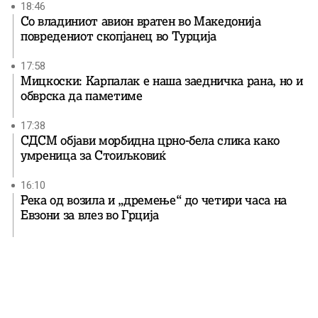
18:46
Со владиниот авион вратен во Македонија
повредениот скопјанец во Турција
17:58
Мицкоски: Карпалак е наша заедничка рана, но и
обврска да паметиме
17:38
СДСМ објави морбидна црно-бела слика како
умреница за Стоиљковиќ
16:10
Река од возила и „дремење“ до четири часа на
Евзони за влез во Грција