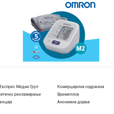
Експрес Медиа Груп
Комерцијална содржина
литичко рекламирање
Времеплов
екција
Анонимна дојава