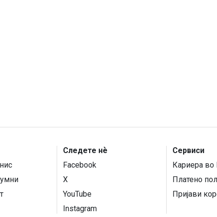
Следете нѐ
Сервиси
нис
Facebook
Кариера во 
умни
X
Платено по
т
YouTube
Пријави кор
Instagram