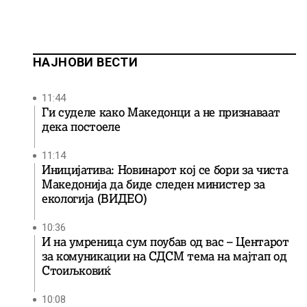
НАЈНОВИ ВЕСТИ
11:44
Ги суделе како Македонци а не признаваат
дека постоеле
11:14
Иницијатива: Новинарот кој се бори за чиста
Македонија да биде следен министер за
екологија (ВИДЕО)
10:36
И на умреница сум поубав од вас – Центарот
за комуникации на СДСМ тема на мајтап од
Стоиљковиќ
10:08