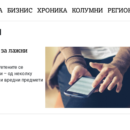
А
БИЗНИС
ХРОНИКА
КОЛУМНИ
РЕГИО
И
а за лажни
етените се
ри – од неколку
т и вредни предмети