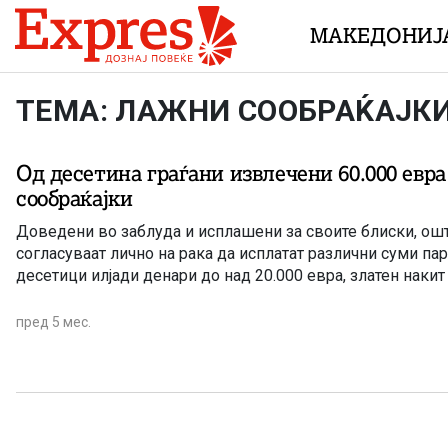
Skip to content
МАКЕДОНИЈ
ТЕМА: ЛАЖНИ СООБРАЌАЈК
Од десетина граѓани извлечени 60.000 евр
сообраќајки
Доведени во заблуда и исплашени за своите блиски, ошт
согласуваат лично на рака да исплатат различни суми па
десетици илјади денари до над 20.000 евра, златен наки
пред 5 мес.