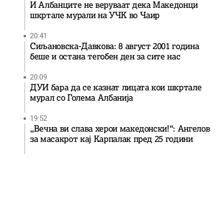
И Албанците не веруваат дека Македонци
шкртале мурали на УЧК во Чаир
20:41
Сиљановска-Давкова: 8 август 2001 година
беше и остана тегобен ден за сите нас
20:09
ДУИ бара да се казнат лицата кои шкртале
мурал со Голема Албанија
19:52
„Вечна ви слава херои македонски!“: Ангелов
за масакрот кај Карпалак пред 25 години