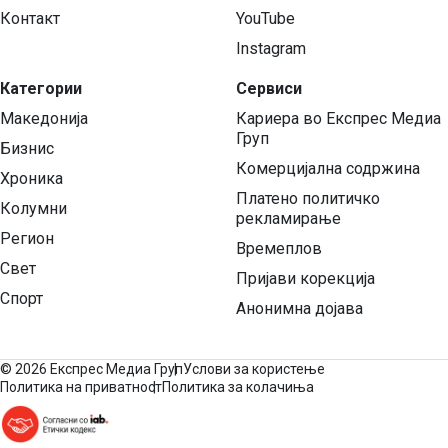
Контакт
YouTube
Instagram
Категории
Сервиси
Македонија
Кариера во Експрес Медиа
Груп
Бизнис
Комерцијална содржина
Хроника
Платено политичко
Колумни
рекламирање
Регион
Времеплов
Свет
Пријави корекција
Спорт
Анонимна дојава
©
2026 Експрес Медиа Груп
Услови за користење
Политика на приватност
Политика за колачиња