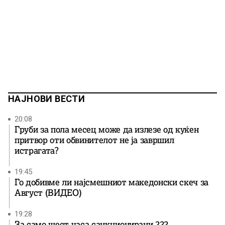
НАЈНОВИ ВЕСТИ
20:08
Груби за пола месец може да излезе од куќен
притвор оти обвинителот не ја завршил
истрагата?
19:45
Го добивме ли најсмешниот македонски скеч за
Август (ВИДЕО)
19:28
За само шест часа санкционирани 222