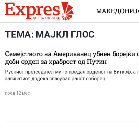
Skip to content
МАКЕДОНИЈ
ТЕМА: МАЈКЛ ГЛОС
Семејството на Американец убиен борејќи с
доби орден за храброст од Путин
Рускиот претседател му го предал орденот на Виткоф, а т
загинатиот додека спасувал ранет соборец
пред 12 мес.