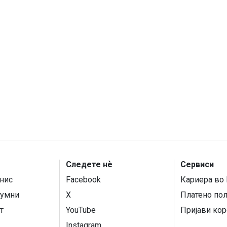
Следете нѐ
Сервиси
нис
Facebook
Кариера во 
умни
X
Платено по
т
YouTube
Пријави кор
Instagram