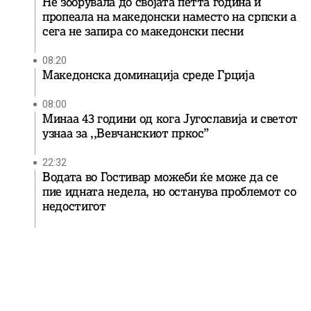
Не зборувала до својата петта година и
пропеала на македонски наместо на српски а
сега не запира со македонски песни
08:20
Македонска доминација среде Грција
08:00
Минаа 43 години од кога Југославија и светот
узнаа за ,,Вевчанскиот пркос”
22:32
Водата во Гостивар можеби ќе може да се
пие идната недела, но останува проблемот со
недостигот