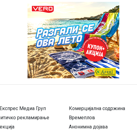
Експрес Медиа Груп
Комерцијална содржина
литичко рекламирање
Времеплов
екција
Анонимна дојава