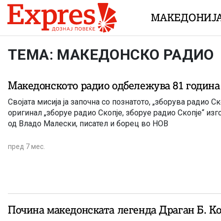
Skip to content
МАКЕДОНИЈ
ТЕМА: МАКЕДОНСКО РАДИО
Македонското радио одбележува 81 година
Својата мисија ја започна со познатото, „зборува радио Ск
оригинал „зборуе радио Скопје, зборуе радио Скопје“ из
од Владо Малески, писател и борец во НОВ
пред 7 мес.
Почина македонската легенда Драган Б. К