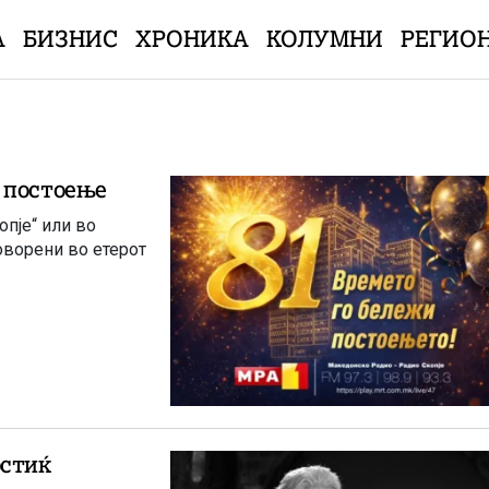
А
БИЗНИС
ХРОНИКА
КОЛУМНИ
РЕГИО
 постоење
опје“ или во
говорени во етерот
остиќ