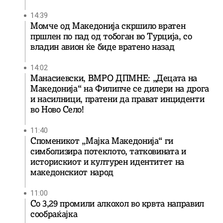
14:39
Момче од Македонија скршило вратен
пршлен по пад од тобоган во Турција, со
владин авион ќе биде вратенo назад
14:02
Манасиевски, ВМРО ДПМНЕ: „Децата на
Македонија“ на Филипче се дилери на дрога
и насилници, пратени да прават инциденти
во Ново Село!
11:40
Споменикот „Мајка Македонија“ ги
симболизира потеклото, татковината и
историскиот и културен идентитет на
македонскиот народ
11:00
Со 3,29 промили алкохол во крвта направил
сообраќајка