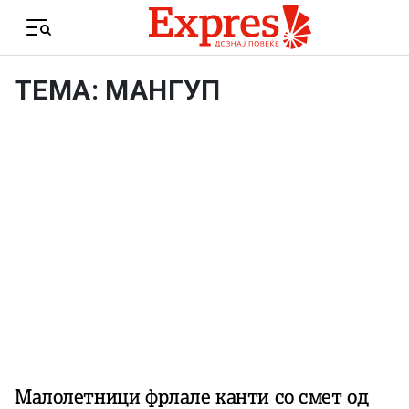
Skip to content
Menu
ТЕМА: МАНГУП
Малолетници фрлале канти со смет од