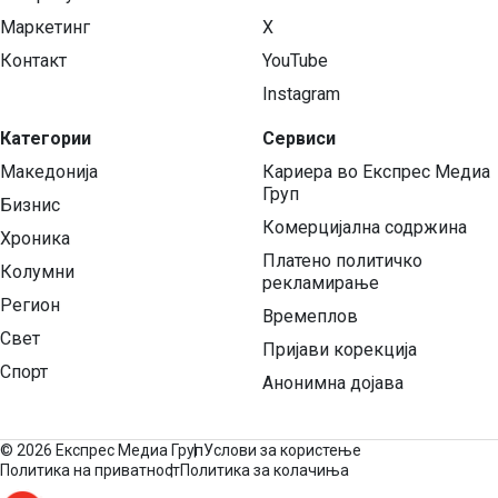
Маркетинг
X
Контакт
YouTube
Instagram
Категории
Сервиси
Македонија
Кариера во Експрес Медиа
Груп
Бизнис
Комерцијална содржина
Хроника
Платено политичко
Колумни
рекламирање
Регион
Времеплов
Свет
Пријави корекција
Спорт
Анонимна дојава
©
2026 Експрес Медиа Груп
Услови за користење
Политика на приватност
Политика за колачиња