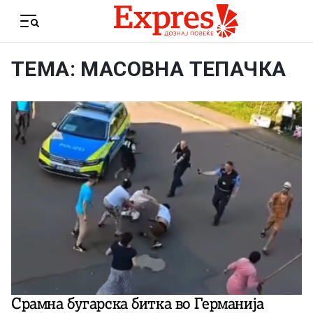
Skip to content
Menu
ТЕМА: МАСОВНА ТЕПАЧКА
Срамна бугарска битка во Германија