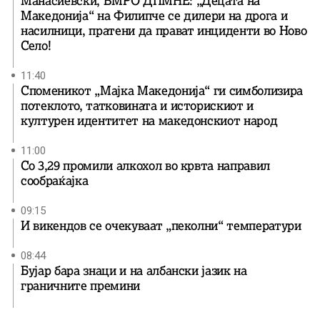
Манасиевски, ВМРО ДПМНЕ: „Децата на
Македонија“ на Филипче се дилери на дрога и
насилници, пратени да прават инциденти во Ново
Село!
11:40
Споменикот „Мајка Македонија“ ги симболизира
потеклото, татковината и историскиот и
културен идентитет на македонскиот народ
11:00
Со 3,29 промили алкохол во крвта направил
сообраќајка
09:15
И викендов се очекуваат „пеколни“ температури
08:44
Бујар бара знаци и на албански јазик на
граничните премини