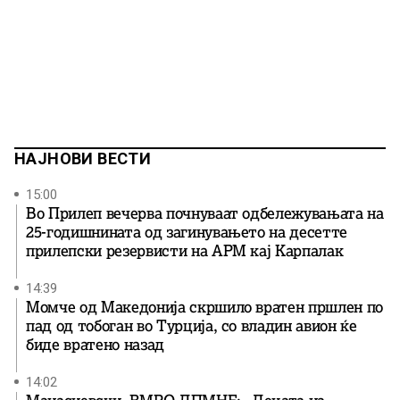
НАЈНОВИ ВЕСТИ
15:00
Во Прилеп вечерва почнуваат одбележувањата на
25-годишнината од загинувањето на десетте
прилепски резервисти на АРМ кај Карпалак
14:39
Момче од Македонија скршило вратен пршлен по
пад од тобоган во Турција, со владин авион ќе
биде вратенo назад
14:02