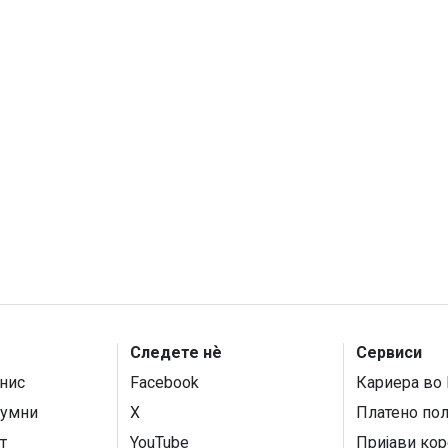
Следете нѐ
Сервиси
нис
Facebook
Кариера во 
умни
X
Платено по
т
YouTube
Пријави кор