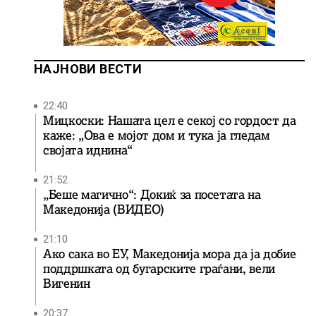
НАЈНОВИ ВЕСТИ
22:40
Мицкоски: Нашата цел е секој со гордост да
каже: „Ова е мојот дом и тука ја гледам
својата иднина“
21:52
„Беше магично“: Докиќ за посетата на
Македонија (ВИДЕО)
21:10
Ако сака во ЕУ, Македонија мора да ја добие
поддршката од бугарските граѓани, вели
Вигенин
20:37