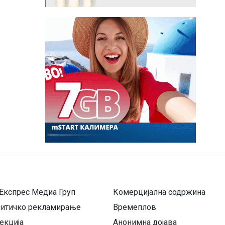
Експрес Медиа Груп
Комерцијална содржина
литичко рекламирање
Времеплов
екција
Анонимна дојава