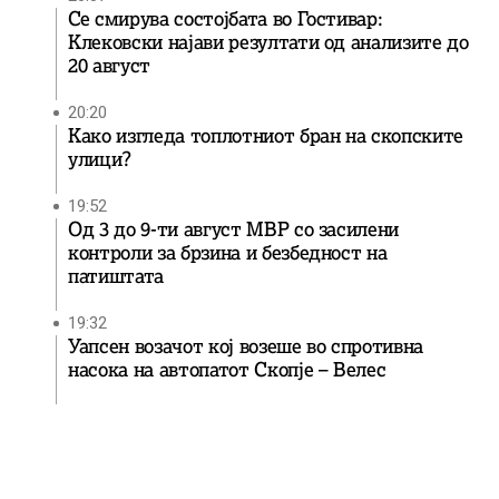
Се смирува состојбата во Гостивар:
Клековски најави резултати од анализите до
20 август
20:20
Како изгледа топлотниот бран на скопските
улици?
19:52
Од 3 до 9-ти август МВР со засилени
контроли за брзина и безбедност на
патиштата
19:32
Уапсен возачот кој возеше во спротивна
насока на автопатот Скопје – Велес