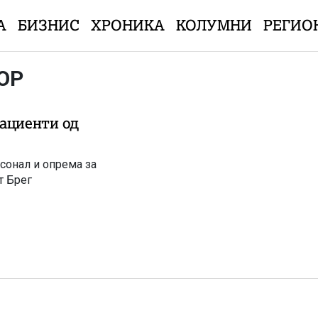
А
БИЗНИС
ХРОНИКА
КОЛУМНИ
РЕГИО
ОР
пациенти од
сонал и опрема за
т Брег