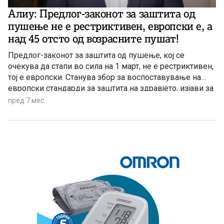
Алиу: Предлог-законот за заштита од
пушење не е рестриктивен, европски е, а
над 45 отсто од возрасните пушат!
Предлог-законот за заштита од пушење, кој се
очекува да стапи во сила на 1 март, не е рестриктивен,
тој е европски. Станува збор за воспоставување на
европски стандарди за заштита на здравјето, изјави за
МИА министерот за здравство Азир Алиу. Преку
пред 7 мес.
податоците кои ги добивме од Светската здравствена
организација над 45 проценти од возрасната
популација пуши, што ја става нашата земја меѓу
земјите со највисока стапка во Европа според начинот
на користење на цигари или некаков вид тутунски
производи, рече Алиу.