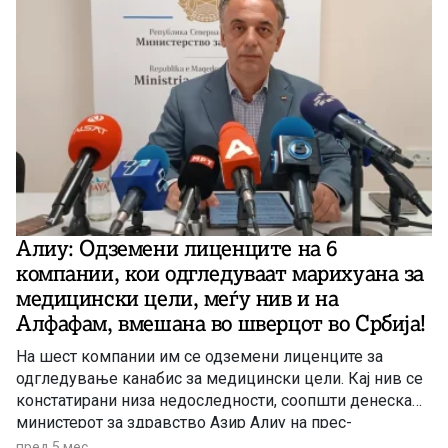
Алиу: Одземени лиценците на 6
компании, кои одгледуваат марихуана за
медицински цели, меѓу нив и на
Алфафам, вмешана во шверцот во Србија!
На шест компании им се одземени лиценците за
одгледување канабис за медицински цели. Кај нив се
констатирани низа недоследности, соопшти денеска
министерот за здравство Азир Алиу на прес-
конференција во Владата. Одлуките на Владата се
пред 5 мес.