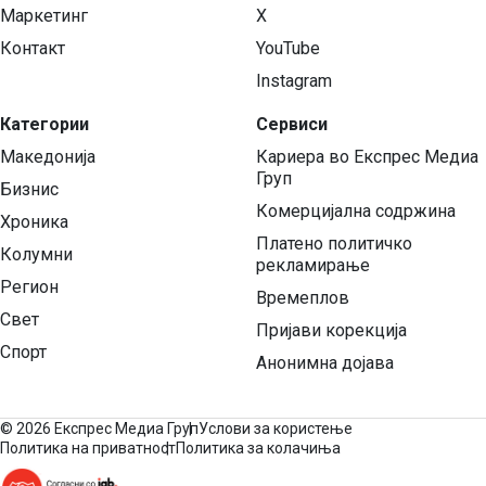
Маркетинг
X
Контакт
YouTube
Instagram
Категории
Сервиси
Македонија
Кариера во Експрес Медиа
Груп
Бизнис
Комерцијална содржина
Хроника
Платено политичко
Колумни
рекламирање
Регион
Времеплов
Свет
Пријави корекција
Спорт
Анонимна дојава
©
2026 Експрес Медиа Груп
Услови за користење
Политика на приватност
Политика за колачиња