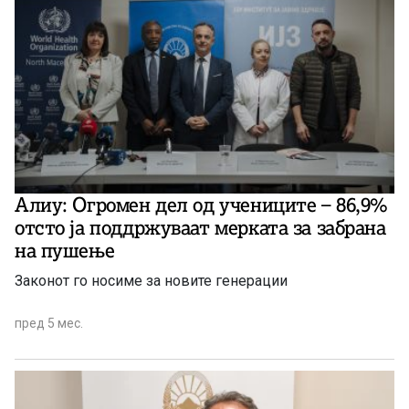
потврда повеќе на оваа информација од
македонскииот премиер.
Алиу: Огромен дел од учениците – 86,9%
отсто ја поддржуваат мерката за забрана
на пушење
Законот го носиме за новите генерации
пред 5 мес.