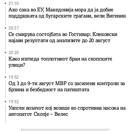
21:10
Ако сака во ЕУ, Македонија мора да ја добие
поддршката од бугарските граѓани, вели Вигенин
20:37
Се смирува состојбата во Гостивар: Клековски
најави резултати од анализите до 20 август
20:20
Како изгледа топлотниот бран на скопските
улици?
19:52
Од 3 до 9-ти август МВР со засилени контроли за
брзина и безбедност на патиштата
19:32
Уапсен возачот кој возеше во спротивна насока на
автопатот Скопје – Велес