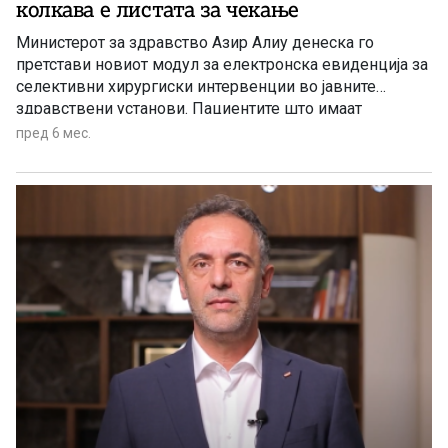
колкава е листата за чекање
Министерот за здравство Азир Алиу денеска го
претстави новиот модул за електронска евиденција за
селективни хирургиски интервенции во јавните
здравствени установи. Пациентите што имаат
закажано вакви интервенции преку порталот ќе може
пред 6 мес.
да видат кога им е закажана интервенцијата и да
видат колку е долга листата на чекање. Алиу појасни
дека на јавниот портал, кој се наоѓа на веб-страницата
на Министерството, ќе биде достапна листа на
закажани селективни хирургиски интервенции, со
јасна категоризација на интервенциите и
стандардизирани правила за внесување и ажурирање
на податоците.