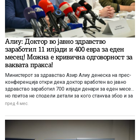
Алиу: Доктор во јавно здравство
заработил 11 илјади и 400 евра за еден
месец! Можна е кривична одговорност за
ваквата пракса!
Министерот за здравство Азир Алиу денеска на прес-
конференција откри дека доктор вработен во јавно
здравство заработил 700 илјади денари за еден месец,
но притоа не сподели детали за кого станува збор и за
која здравствена институција. Претседателот на
пред 4 мес.
Владата на Македонија Христијан Мицкоски вчера од
собраниската говорница зборуваше за доктори, кои со
книжење дежурства и други додатоци стигнувале до
баснословни 10 илјади евра месечно во јавните
здравствени установи! Најновиот случај е само