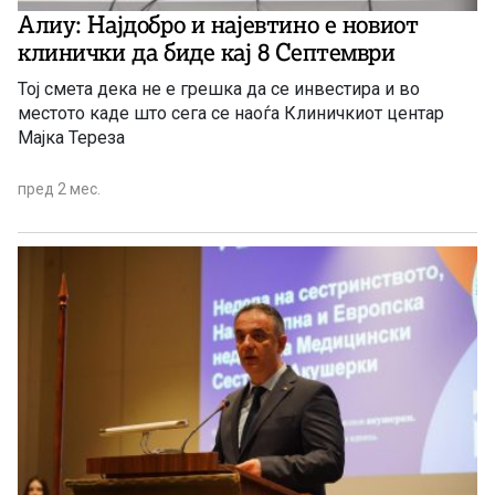
Алиу: Најдобро и најевтино е новиот
клинички да биде кај 8 Септември
Тој смета дека не е грешка да се инвестира и во
местото каде што сега се наоѓа Клиничкиот центар
Мајка Тереза
пред 2 мес.