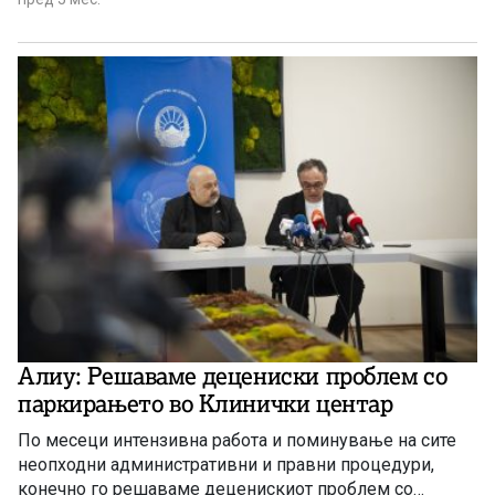
засноваат на наодите од извршените контроли –
несоодветно складирање на сувиот цвет, недоследни
известувања до Комисијата, недоставена целосна
документација за продажба и трансфер, посочи Алиу.
Алиу: Решаваме децениски проблем со
паркирањето во Клинички центар
По месеци интензивна работа и поминување на сите
неопходни административни и правни процедури,
конечно го решаваме деценискиот проблем со