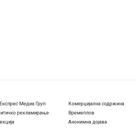
Експрес Медиа Груп
Комерцијална содржина
литичко рекламирање
Времеплов
екција
Анонимна дојава