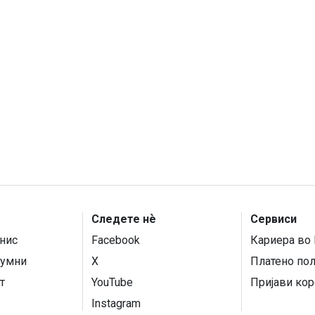
Следете нѐ
Сервиси
нис
Facebook
Кариера во 
умни
X
Платено по
т
YouTube
Пријави кор
Instagram