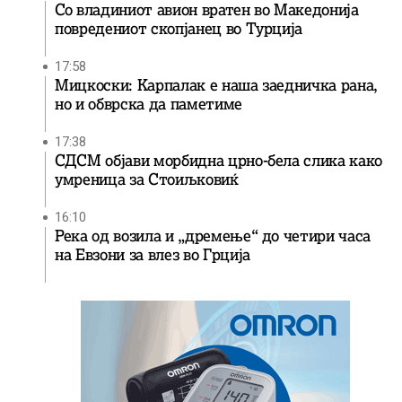
Со владиниот авион вратен во Македонија
повредениот скопјанец во Турција
17:58
Мицкоски: Карпалак е наша заедничка рана,
но и обврска да паметиме
17:38
СДСМ објави морбидна црно-бела слика како
умреница за Стоиљковиќ
16:10
Река од возила и „дремење“ до четири часа
на Евзони за влез во Грција