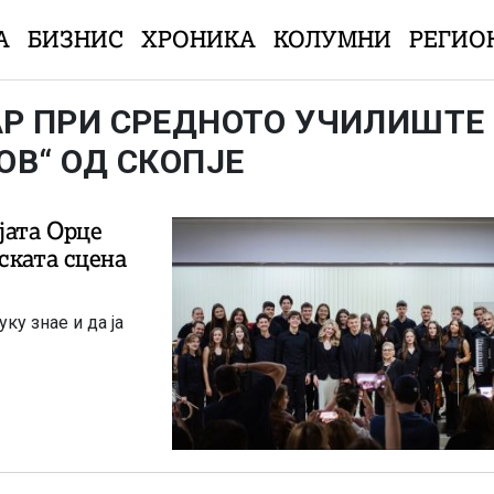
А
БИЗНИС
ХРОНИКА
КОЛУМНИ
РЕГИО
АР ПРИ СРЕДНОТО УЧИЛИШТЕ
ОВ“ ОД СКОПЈЕ
јата Орце
ската сцена
ку знае и да ја