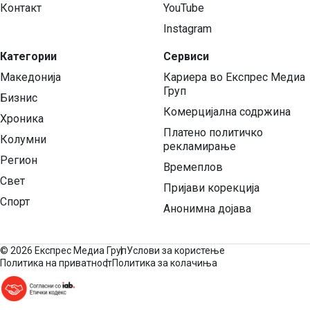
Контакт
YouTube
Instagram
Категории
Сервиси
Македонија
Кариера во Експрес Медиа
Груп
Бизнис
Комерцијална содржина
Хроника
Платено политичко
Колумни
рекламирање
Регион
Времеплов
Свет
Пријави корекција
Спорт
Анонимна дојава
©
2026 Експрес Медиа Груп
Услови за користење
Политика на приватност
Политика за колачиња