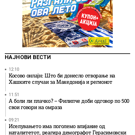
НАЈНОВИ ВЕСТИ
12:10
Косово онлајн: Што би донесло отворање на
Хашките случаи за Македонија и регионот
11:51
А боли ли плачко? – Филипче доби одговор по 500
свои говори на омраза
09:21
Иселувањето има поголемо влијание од
наталитетот, реагира демографот Герасимовски