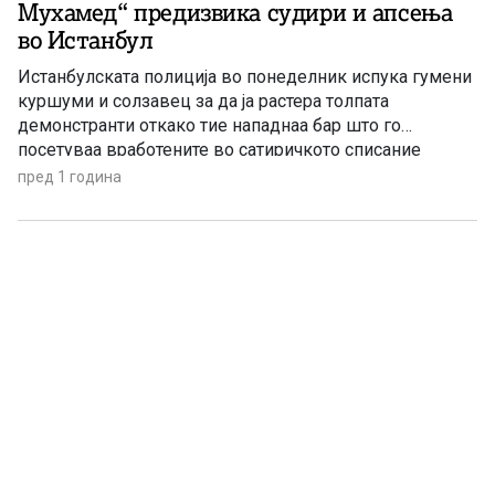
Мухамед“ предизвика судири и апсења
во Истанбул
Истанбулската полиција во понеделник испука гумени
куршуми и солзавец за да ја растера толпата
демонстранти откако тие нападнаа бар што го
посетуваа вработените во сатиричкото списание
„Леман“
пред 1 година