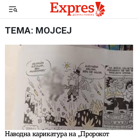
Skip to content
Menu
ТЕМА: МОЈСЕЈ
Наводна карикатура на „Пророкот