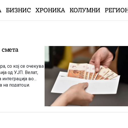
А
БИЗНИС
ХРОНИКА
КОЛУМНИ
РЕГИО
, смета
а, со кој се очекува
ија од УЈП. Велат,
а интеграција во
 на податоци.
дина и ќе опфати ИТ
рајот на првиот
ании.