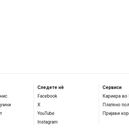
Следете нѐ
Сервиси
нис
Facebook
Кариера во 
умни
X
Платено по
т
YouTube
Пријави кор
Instagram