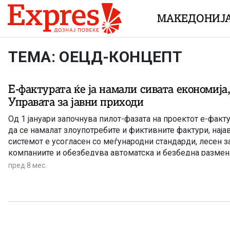
Skip to content
МАКЕДОНИЈ
ТЕМА: ОЕЦД-КОНЦЕПТ
Е-фактурата ќе ја намали сивата економија
Управата за јавни приходи
Од 1 јануари започнува пилот-фазата на проектот е-фактур
да се намалат злоупотребите и фиктивните фактури, најав
системот е усогласен со меѓународни стандарди, лесен з
компаниите и обезбедува автоматска и безбедна размена
Пилот-тестирањето ќе се одвива во контролираната сре
пред 8 мес.
компании и економски оператори со свои системи, а до к
квартал ќе биде достапна и апликација за помалите комп