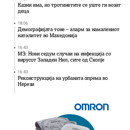
Казни има, но тротинетите се уште ги возат
деца
18:06
Демографијата тоне – аларм за намалениот
наталитет во Македонија
16:43
МЗ: Нови седум случаи на инфекција со
вирусот Западен Нил, сите од Скопје
16:43
Реконструкција на урбаната опрема во
Нерези