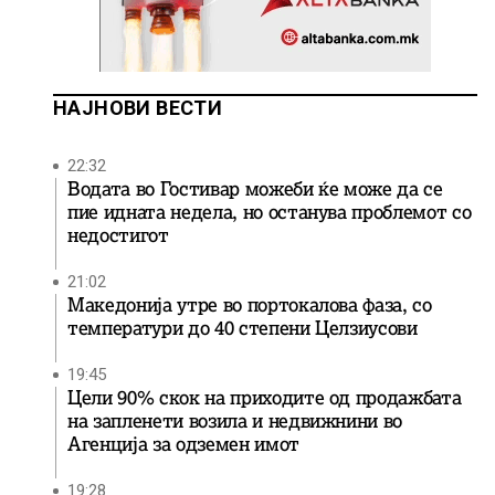
НАЈНОВИ ВЕСТИ
22:32
Водата во Гостивар можеби ќе може да се
пие идната недела, но останува проблемот со
недостигот
21:02
Македонија утре во портокалова фаза, со
температури до 40 степени Целзиусови
19:45
Цели 90% скок на приходите од продажбата
на запленети возила и недвижнини во
Агенција за одземен имот
19:28