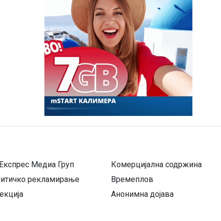
Експрес Медиа Груп
Комерцијална содржина
литичко рекламирање
Времеплов
екција
Анонимна дојава