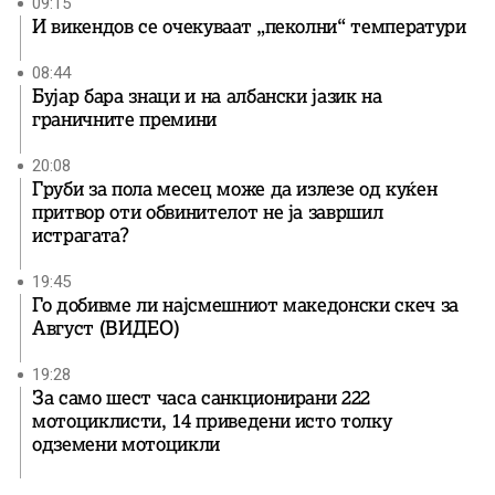
09:15
И викендов се очекуваат „пеколни“ температури
08:44
Бујар бара знаци и на албански јазик на
граничните премини
20:08
Груби за пола месец може да излезе од куќен
притвор оти обвинителот не ја завршил
истрагата?
19:45
Го добивме ли најсмешниот македонски скеч за
Август (ВИДЕО)
19:28
За само шест часа санкционирани 222
мотоциклисти, 14 приведени исто толку
одземени мотоцикли