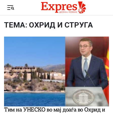
Skip to content
Menu
ТЕМА: ОХРИД И СТРУГА
Тим на УНЕСКО во мај доаѓа во Охрид и