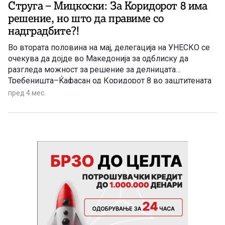
Струга – Мицкоски: За Коридорот 8 има
решение, но што да правиме со
надградбите?!
Во втората половина на мај, делегација на УНЕСКО се
очекува да дојде во Македонија за одблиску да
разгледа можност за решение за делницата
Требеништа–Ќафасан од Коридорот 8 во заштитената
зона на Охридското езеро. Премиерот Мицкоски
пред 4 мес.
изјави дека проблем не е само трасата, туку и
бесправните градби во Струга и Охрид, направени во
изминатите години и покрај предупредувањата за
можно отстранување од листата на светско културно и
природно наследство. Тој додаде дека жителите имаат
проблеми со градежните ограничувања поради
проширување на семејствата.