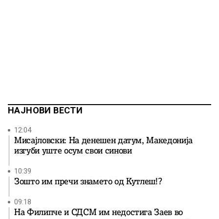
НАЈНОВИ ВЕСТИ
12:04
Мисајловски: На денешен датум, Македонија
изгуби уште осум свои синови
10:39
Зошто им пречи знамето од Кутлеш!?
09:18
На Филипче и СДСМ им недостига Заев во