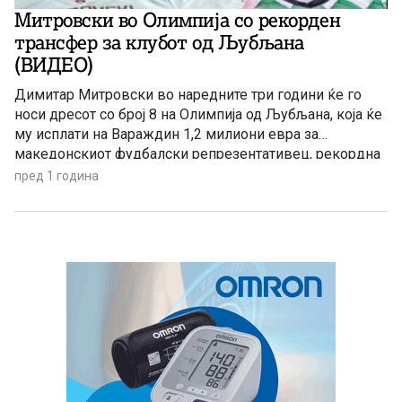
Митровски во Олимпија со рекорден
трансфер за клубот од Љубљана
(ВИДЕО)
Димитар Митровски во наредните три години ќе го
носи дресот со број 8 на Олимпија од Љубљана, која ќе
му исплати на Вараждин 1,2 милиони евра за
македонскиот фудбалски репрезентативец, рекордна
отштета за осумкратниот словенечки шампион. „Од
пред 1 година
Вараждин во Љубљана. Димитар е змеј. Добредојде
во престолнината“, објавија „змајчеки“ на социјалните
мрежи. Играчот за врска со […]