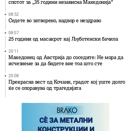
спотот за „35 години независна Македонија“
08:52
Седете во затворено, надвор е нездраво
08:07
25 години од масакрот кај Љуботенски бачила
20:11
Македонец од Австрија до соседите: Не мора да
исчезнеме за да бидете вие ​​тоа што сте
20:08
Прекрасна вест од Кочани, градот кој уште долго
ќе се опоравува од трагедијата