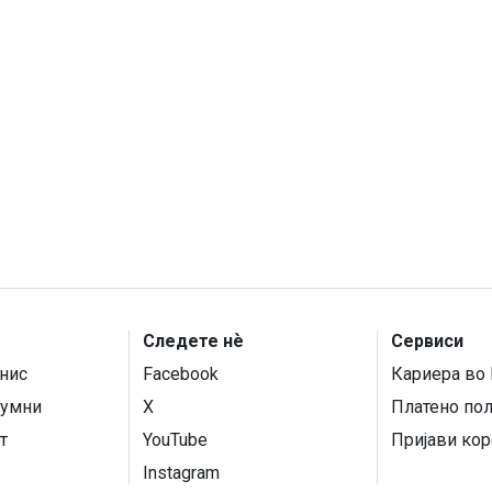
Следете нѐ
Сервиси
нис
Facebook
Кариера во 
умни
X
Платено по
т
YouTube
Пријави кор
Instagram