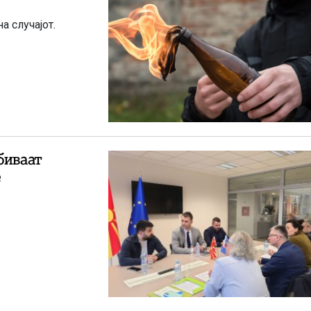
 случајот.
биваат
е