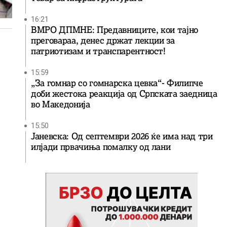
16:21
ВМРО ДПМНЕ: Предавниците, кои тајно
преговараа, денес држат лекции за
патриотизам и транспарентност!
15:59
„За гомнар со гомнарска цевка“- Филипче
доби жестока реакција од Српската заедница
во Македонија
15:50
Јаневска: Од септември 2026 ќе има над три
илјади првачиња помалку од лани