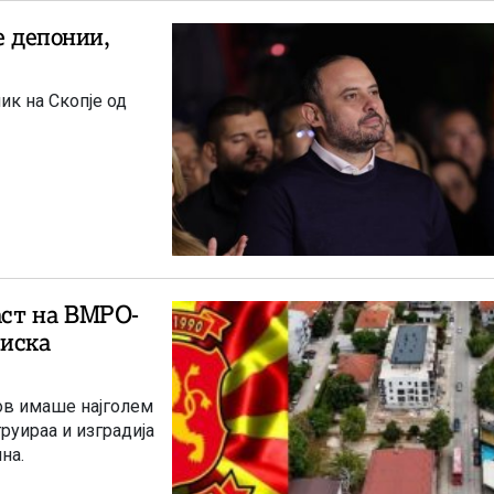
е депонии,
ик на Скопје од
ст на ВМРО-
иска
ров имаше најголем
руираа и изградија
на.