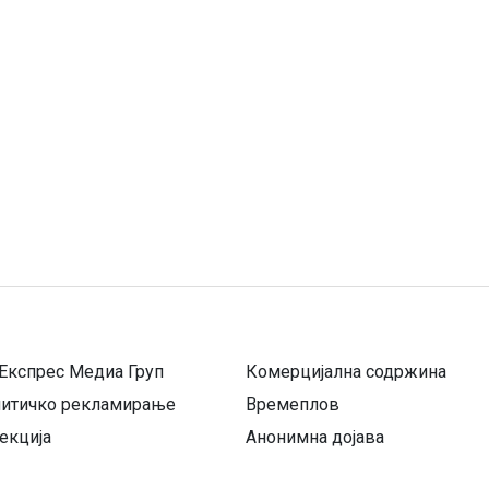
Експрес Медиа Груп
Комерцијална содржина
литичко рекламирање
Времеплов
екција
Анонимна дојава