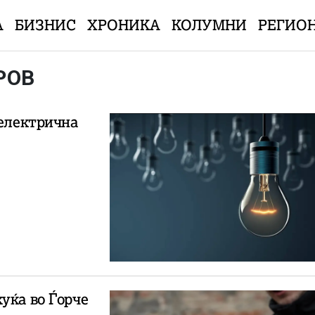
А
БИЗНИС
ХРОНИКА
КОЛУМНИ
РЕГИО
РОВ
 електрична
уќа во Ѓорче