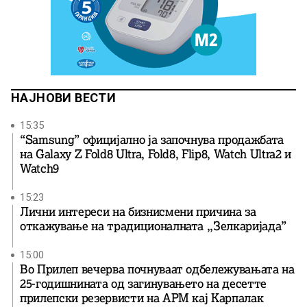
НАЈНОВИ ВЕСТИ
15:35
“Samsung” официјално ја започнува продажбата
на Galaxy Z Fold8 Ultra, Fold8, Flip8, Watch Ultra2 и
Watch9
15:23
Лични интереси на бизнисмени причина за
откажување на традиционалната ,,Зелкаријада”
15:00
Во Прилеп вечерва почнуваат одбележувањата на
25-годишнината од загинувањето на десетте
прилепски резервисти на АРМ кај Карпалак