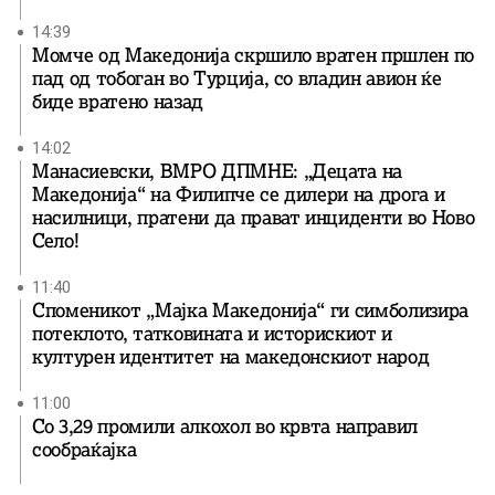
14:39
Момче од Македонија скршило вратен пршлен по
пад од тобоган во Турција, со владин авион ќе
биде вратенo назад
14:02
Манасиевски, ВМРО ДПМНЕ: „Децата на
Македонија“ на Филипче се дилери на дрога и
насилници, пратени да прават инциденти во Ново
Село!
11:40
Споменикот „Мајка Македонија“ ги симболизира
потеклото, татковината и историскиот и
културен идентитет на македонскиот народ
11:00
Со 3,29 промили алкохол во крвта направил
сообраќајка