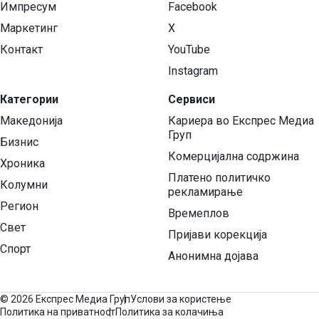
Импресум
Facebook
Маркетинг
X
Контакт
YouTube
Instagram
Категории
Сервиси
Македонија
Кариера во Експрес Медиа
Груп
Бизнис
Комерцијална содржина
Хроника
Платено политичко
Колумни
рекламирање
Регион
Времеплов
Свет
Пријави корекција
Спорт
Анонимна дојава
©
2026 Експрес Медиа Груп
Услови за користење
Политика на приватност
Политика за колачиња