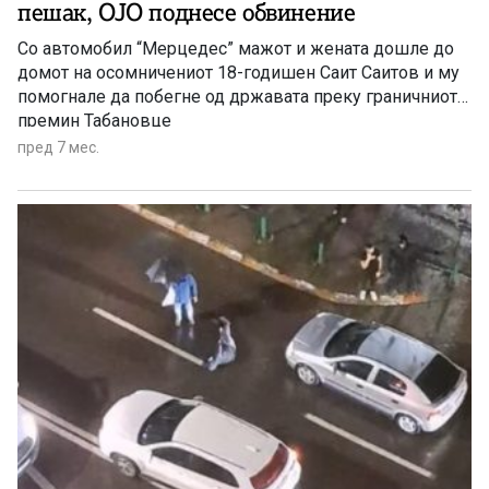
пешак, ОЈО поднесе обвинение
Со автомобил “Мерцедес” мажот и жената дошле до
домот на осомничениот 18-годишен Саит Саитов и му
помогнале да побегне од државата преку граничниот
премин Табановце
пред 7 мес.