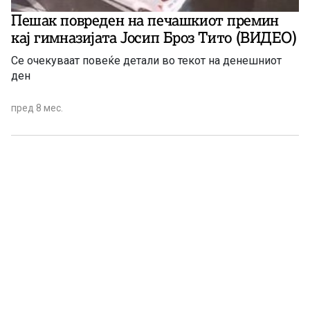
Пешак повреден на печашкиот премин
кај гимназијата Јосип Броз Тито (ВИДЕО)
Се очекуваат повеќе детали во текот на денешниот
ден
пред 8 мес.