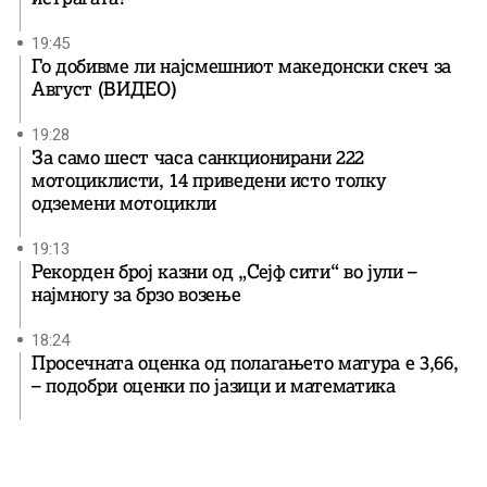
19:45
Го добивме ли најсмешниот македонски скеч за
Август (ВИДЕО)
19:28
За само шест часа санкционирани 222
мотоциклисти, 14 приведени исто толку
одземени мотоцикли
19:13
Рекорден број казни од „Сејф сити“ во јули –
најмногу за брзо возење
18:24
Просечната оценка од полагањето матура е 3,66,
– подобри оценки по јазици и математика