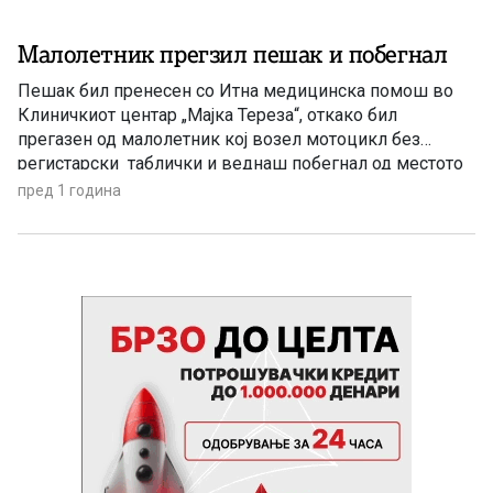
Малолетник прегзил пешак и побегнал
Пешак бил пренесен со Итна медицинска помош во
Клиничкиот центар „Мајка Тереза“, откако бил
прегазен од малолетник кој возел мотоцикл без
регистарски таблички и веднаш побегнал од местото
н несреќата која се случила синоќа на булеварот
пред 1 година
„Борис Трајковски“ во Скопје. Полицијата веднаш
презела мерки за пронаоѓање на мотоциклистот. „По
преземени активности, мотоциклистот е пронајден и
утврдено […]