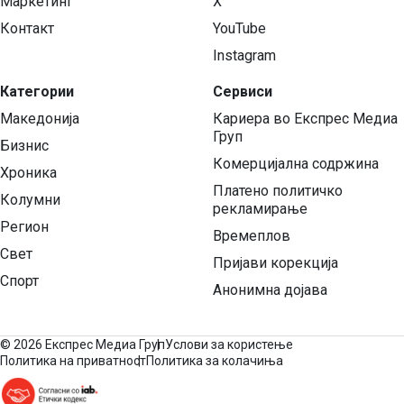
Маркетинг
X
Контакт
YouTube
Instagram
Категории
Сервиси
Македонија
Кариера во Експрес Медиа
Груп
Бизнис
Комерцијална содржина
Хроника
Платено политичко
Колумни
рекламирање
Регион
Времеплов
Свет
Пријави корекција
Спорт
Анонимна дојава
©
2026 Експрес Медиа Груп
Услови за користење
Политика на приватност
Политика за колачиња