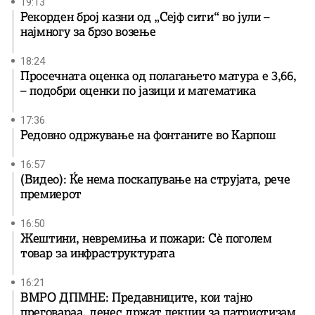
19:13
Рекорден број казни од „Сејф сити“ во јули –
најмногу за брзо возење
18:24
Просечната оценка од полагањето матура е 3,66,
– подобри оценки по јазици и математика
17:36
Редовно одржување на фонтаните во Карпош
16:57
(Видео): Ќе нема поскапување на струјата, рече
премиерот
16:50
Жештини, невремиња и пожари: Сè поголем
товар за инфраструктурата
16:21
ВМРО ДПМНЕ: Предавниците, кои тајно
преговараа, денес држат лекции за патриотизам