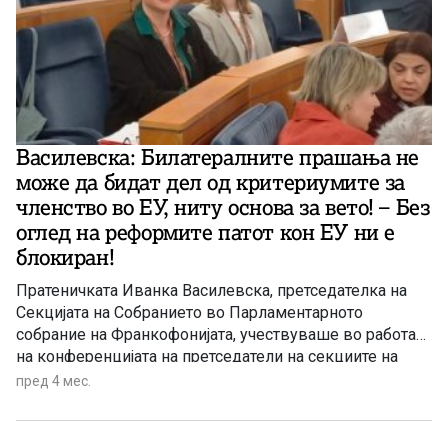
Василевска: Билатералните прашања не
може да бидат дел од критериумите за
членство во ЕУ, ниту основа за вето! – Без
оглед на реформите патот кон ЕУ ни е
блокиран!
Пратеничката Иванка Василевска, претседателка на
Секцијата на Собранието во Парламентарното
собрание на Франкофонијата, учествуваше во работата
на конференцијата на претседатели на секциите на
националните парламенти на Регионот Европа на ПС
пред 4 мес.
на франкофонијата, што се одржа вчера во Варшава.