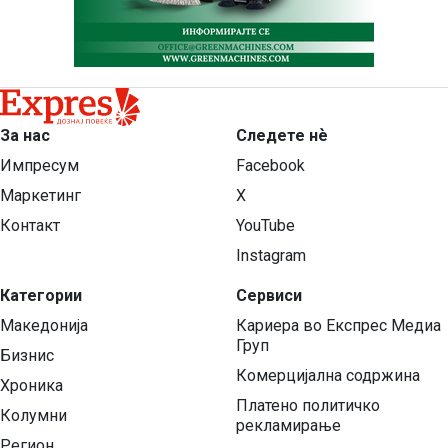
За нас
Следете нѐ
Импресум
Facebook
Маркетинг
X
Контакт
YouTube
Instagram
Категории
Сервиси
Македонија
Кариера во Експрес Медиа
Груп
Бизнис
Комерцијална содржина
Хроника
Платено политичко
Колумни
рекламирање
Регион