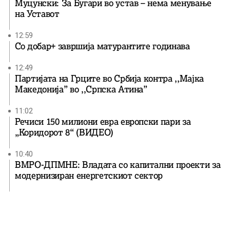
Муцунски: За Бугари во устав – нема менување
на Уставот
12:59
Со добар+ завршија матурантите годинава
12:49
Партијата на Грците во Србија контра ,,Мајка
Македонија” во ,,Српска Атина”
11:02
Речиси 150 милиони евра европски пари за
„Коридорот 8“ (ВИДЕО)
10:40
ВМРО-ДПМНЕ: Владата со капитални проекти за
модернизиран енергетскиот сектор