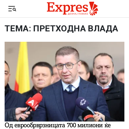
Skip to content
Menu
ТЕМА: ПРЕТХОДНА ВЛАДА
Од еврообрврзницата 700 милиони ќе