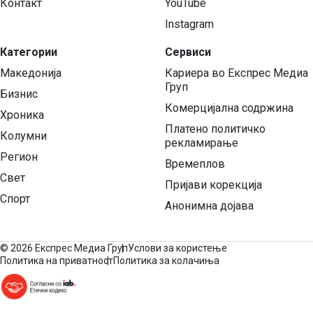
Контакт
YouTube
Instagram
Категории
Сервиси
Македонија
Кариера во Експрес Медиа
Груп
Бизнис
Комерцијална содржина
Хроника
Платено политичко
Колумни
рекламирање
Регион
Времеплов
Свет
Пријави корекција
Спорт
Анонимна дојава
©
2026 Експрес Медиа Груп
Услови за користење
Политика на приватност
Политика за колачиња