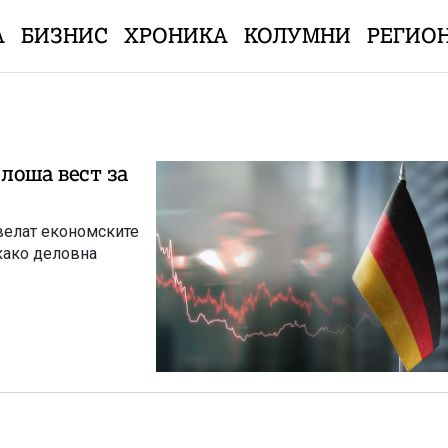
А
БИЗНИС
ХРОНИКА
КОЛУМНИ
РЕГИО
 лоша вест за
 велат економските
 како деловна