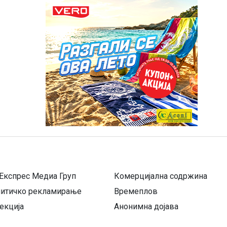
Експрес Медиа Груп
Комерцијална содржина
литичко рекламирање
Времеплов
екција
Анонимна дојава