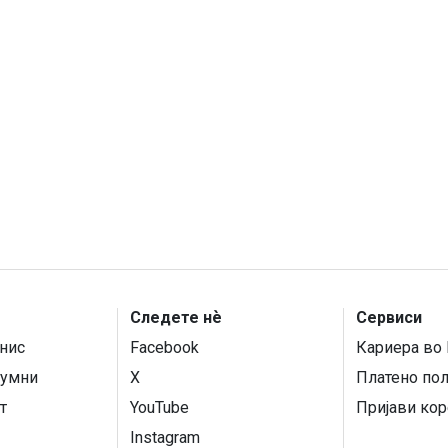
Следете нѐ
Сервиси
нис
Facebook
Кариера во 
умни
X
Платено по
т
YouTube
Пријави кор
Instagram