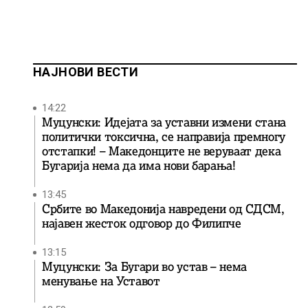
НАЈНОВИ ВЕСТИ
14:22
Муцунски: Идејата за уставни измени стана
политички токсична, се направија премногу
отстапки! – Македонците не веруваат дека
Бугарија нема да има нови барања!
13:45
Србите во Македонија навредени од СДСМ,
најавен жесток одговор до Филипче
13:15
Муцунски: За Бугари во устав – нема
менување на Уставот