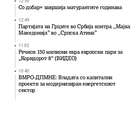
12:59
Со добар+ завршија матурантите годинава
12:49
Партијата на Грците во Србија контра ,,Мајка
Македонија” во ,,Српска Атина”
11:02
Речиси 150 милиони евра европски пари за
„Коридорот 8“ (ВИДЕО)
10:40
ВМРО-ДПМНЕ: Владата со капитални
проекти за модернизиран енергетскиот
сектор