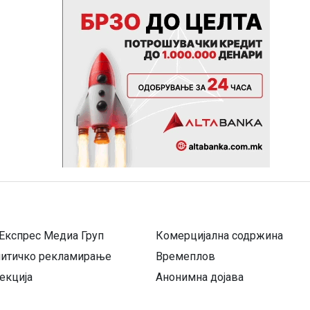
Експрес Медиа Груп
Комерцијална содржина
литичко рекламирање
Времеплов
екција
Анонимна дојава