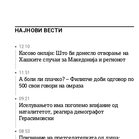
НАЈНОВИ ВЕСТИ
12:10
Косово онлајн: Што би донесло отворање на
Хашките случаи за Македонија и регионот
11:51
А боли ли плачко? – Филипче доби одговор по
500 свои говори на омраза
09:21
Иселувањето има поголемо влијание од
наталитетот, реагира демографот
Герасимовски
08:53
Признание на претседателката од душа: