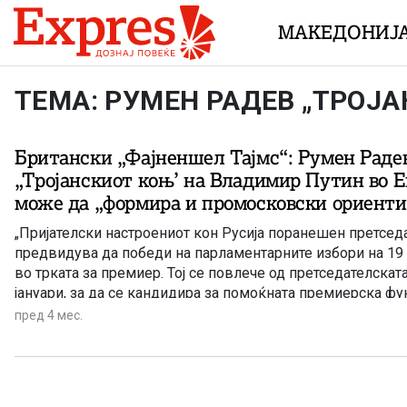
Skip to content
МАКЕДОНИЈ
ТЕМА: РУМЕН РАДЕВ „ТРОЈ
Британски „Фајненшел Тајмс“: Румен Радев
„Тројанскиот коњ’ на Владимир Путин во Ев
може да „формира и промосковски ориенти
„Пријателски настроениот кон Русија поранешен претсед
предвидува да победи на парламентарните избори на 19
во трката за премиер. Тој се повлече од претседателскат
јануари, за да се кандидира за помоќната премиерска фун
Левичарската партија „Прогресивна Бугарија“ на Румен Р
пред 4 мес.
анкетите за јавното мислење пред осмите предвремени и
пет години. Победата на Радев би можела да ја приближи
југоисточната членка на ЕУ и НАТО до Москва.“ – објави 
британски весник „Фајненшл Тајмс“ во својата анализа со