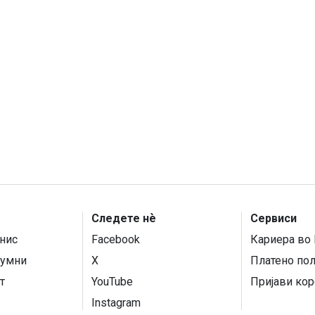
Следете нѐ
Сервиси
нис
Facebook
Кариера во 
умни
X
Платено по
т
YouTube
Пријави кор
Instagram