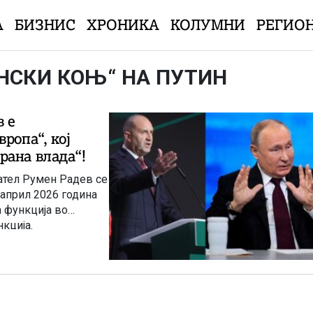
А
БИЗНИС
ХРОНИКА
КОЛУМНИ
РЕГИО
АНСКИ КОЊ“ НА ПУТИН
 е
ропа“, кој
рана влада“!
ател Румен Радев се
 април 2026 година
а функција во
кција.
адев е на врвот на
збори во земјата за
 Бугарија –
вчера угледниот
 наслов „Тројанскиот