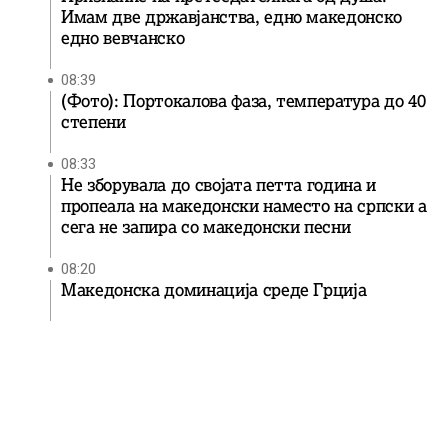
Имам две државјанства, едно македонско
едно вевчанско
08:39
(Фото): Портокалова фаза, температура до 40
степени
08:33
Не зборувала до својата петта година и
пропеала на македонски наместо на српски а
сега не запира со македонски песни
08:20
Македонска доминација среде Грција