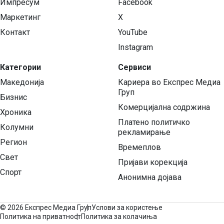
Импресум
Facebook
Маркетинг
X
Контакт
YouTube
Instagram
Категории
Сервиси
Македонија
Кариера во Експрес Медиа
Груп
Бизнис
Комерцијална содржина
Хроника
Платено политичко
Колумни
рекламирање
Регион
Времеплов
Свет
Пријави корекција
Спорт
Анонимна дојава
©
2026 Експрес Медиа Груп
Услови за користење
Политика на приватност
Политика за колачиња