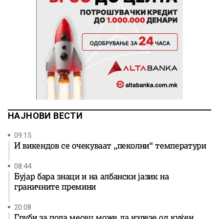
НАЈНОВИ ВЕСТИ
09:15
И викендов се очекуваат „пеколни“ температури
08:44
Бујар бара знаци и на албански јазик на
граничните премини
20:08
Груби за пола месец може да излезе од куќен