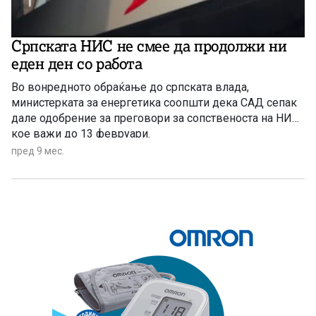
Српската НИС не смее да продолжи ни
еден ден со работа
Во вонредното обраќање до српската влада,
министерката за енергетика соопшти дека САД сепак
дале одобрение за преговори за сопственоста на НИС,
кое важи до 13 февруари.
пред 9 мес.