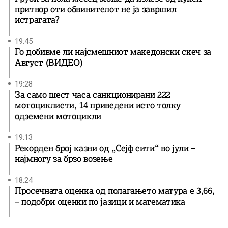
притвор оти обвинителот не ја завршил
истрагата?
19:45
Го добивме ли најсмешниот македонски скеч за
Август (ВИДЕО)
19:28
За само шест часа санкционирани 222
мотоциклисти, 14 приведени исто толку
одземени мотоцикли
19:13
Рекорден број казни од „Сејф сити“ во јули –
најмногу за брзо возење
18:24
Просечната оценка од полагањето матура е 3,66,
– подобри оценки по јазици и математика