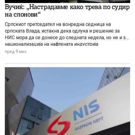
Вучиќ: „Настрадавме како трева по судир
на слонови“
Српскиот претседател на вонредна седница на
српската Влада, истакна дека одлука и решение за
НИС мора да се донесе до следната недела, но не и за
национализација на нафтената индустрија
пред 9 мес.