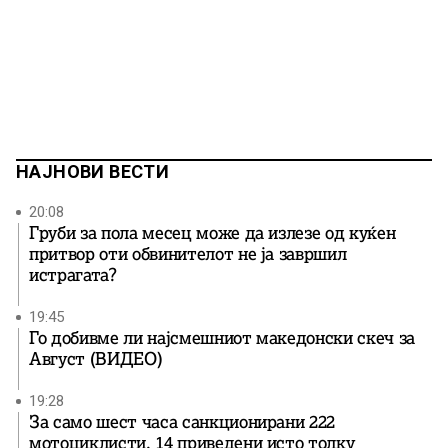
НАЈНОВИ ВЕСТИ
20:08
Груби за пола месец може да излезе од куќен
притвор оти обвинителот не ја завршил
истрагата?
19:45
Го добивме ли најсмешниот македонски скеч за
Август (ВИДЕО)
19:28
За само шест часа санкционирани 222
мотоциклисти, 14 приведени исто толку