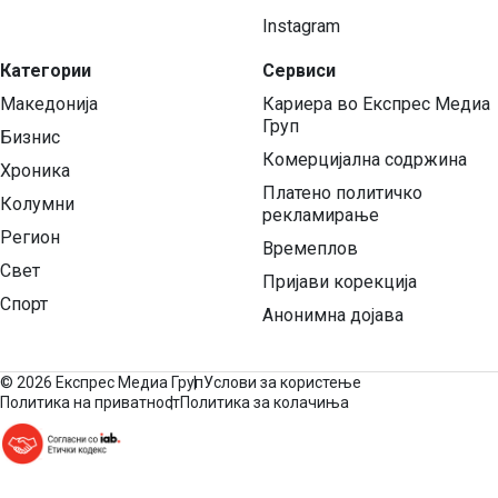
Instagram
Категории
Сервиси
Македонија
Кариера во Експрес Медиа
Груп
Бизнис
Комерцијална содржина
Хроника
Платено политичко
Колумни
рекламирање
Регион
Времеплов
Свет
Пријави корекција
Спорт
Анонимна дојава
©
2026 Експрес Медиа Груп
Услови за користење
Политика на приватност
Политика за колачиња