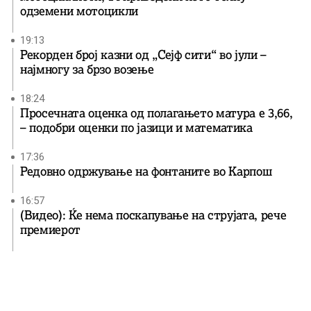
одземени мотоцикли
19:13
Рекорден број казни од „Сејф сити“ во јули –
најмногу за брзо возење
18:24
Просечната оценка од полагањето матура е 3,66,
– подобри оценки по јазици и математика
17:36
Редовно одржување на фонтаните во Карпош
16:57
(Видео): Ќе нема поскапување на струјата, рече
премиерот