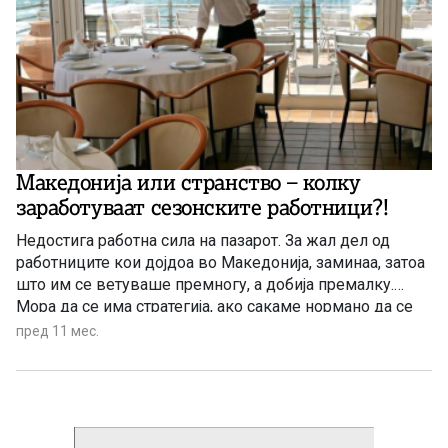
Македонија или странство – колку
заработуваат сезонските работници?!
Недостига работна сила на пазарот. За жал дел од
работниците кои дојдоа во Македонија, заминаа, затоа
што им се ветуваше премногу, а добија премалку.
Мора да се има стратегија, ако сакаме нормано да се
работи.
пред 11 мес.