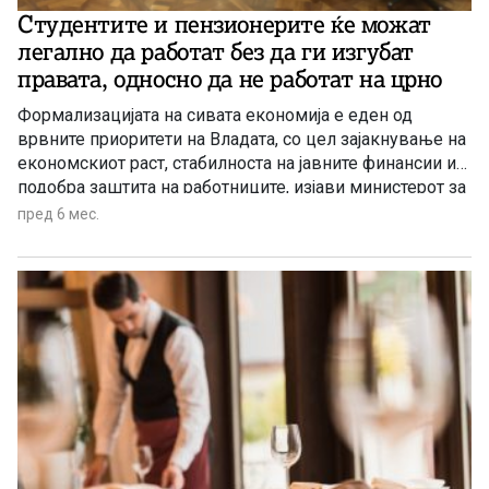
Студентите и пензионерите ќе можат
легално да работат без да ги изгубат
правата, односно да не работат на црно
Формализацијата на сивата економија е еден од
врвните приоритети на Владата, со цел зајакнување на
економскиот раст, стабилноста на јавните финансии и
подобра заштита на работниците, изјави министерот за
економија и труд Бесар Дурмиши на презентацијата на
пред 6 мес.
Законот за работно ангажирање лица во Владата.