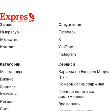
За нас
Следете нѐ
Импресум
Facebook
Маркетинг
X
Контакт
YouTube
Instagram
Категории
Сервиси
Македонија
Кариера во Експрес Медиа
Груп
Бизнис
Комерцијална содржина
Хроника
Платено политичко
Колумни
рекламирање
Регион
Времеплов
Свет