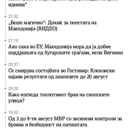
иднина“
21:52
„Беше магично“: Докиќ за посетата на
Македонија (ВИДЕО)
21:10
Ако сака во ЕУ, Македонија мора да ја добие
поддршката од бугарските граѓани, вели Вигенин
20:37
Се смирува состојбата во Гостивар: Клековски
најави резултати од анализите до 20 август
20:20
Како изгледа топлотниот бран на скопските
улици?
19:52
Од 3 до 9-ти август МВР со засилени контроли за
брзина и безбедност на патиштата