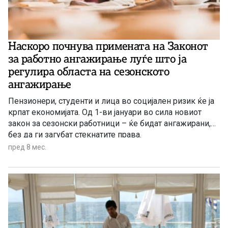
Наскоро почнува примената на Законот
за работно ангажирање луѓе што ја
регулира областа на сезонското
ангажирање
Пензионери, студенти и лица во социјален ризик ќе ја
крпат економијата. Од 1-ви јануари во сила новиот
закон за сезонски работници – ќе бидат ангажирани,
без да ги загубат стекнатите права.
пред 8 мес.