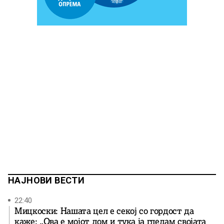
НАЈНОВИ ВЕСТИ
22:40
Мицкоски: Нашата цел е секој со гордост да
каже: „Ова е мојот дом и тука ја гледам својата