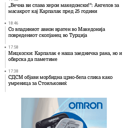
„Вечна ви слава херои македонски!“: Ангелов за
масакрот кај Карпалак пред 25 години
18:46
Со владиниот авион вратен во Македонија
повредениот скопјанец во Турција
17:58
Мицкоски: Карпалак е наша заедничка рана, но и
обврска да паметиме
17:38
СДСМ објави морбидна црно-бела слика како
умреница за Стоиљковиќ