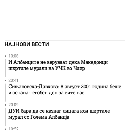
НАЈНОВИ ВЕСТИ
10:08
И Албанците не веруваат дека Македонци
шкртале мурали на УЧК во Чаир
20:41
Сиљановска-Давкова: 8 август 2001 година беше
и остана тегобен ден за сите нас
20:09
ДУИ бара да се казнат лицата кои шкртале
мурал со Голема Албанија
19:52