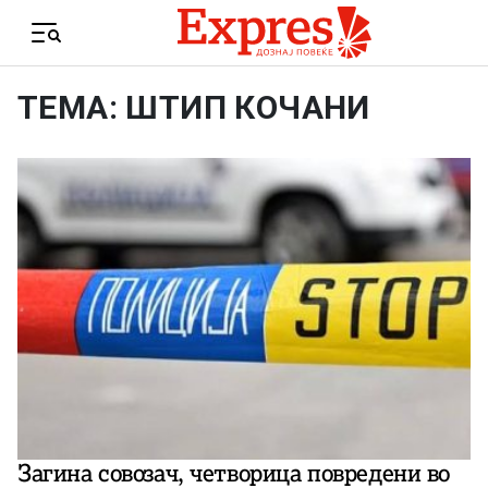
Skip to content
Menu
ТЕМА: ШТИП КОЧАНИ
Загина совозач, четворица повредени во