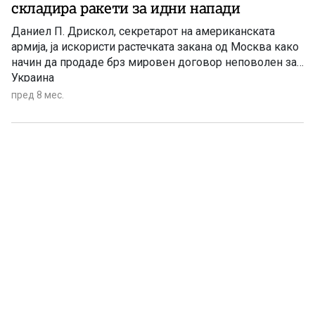
складира ракети за идни напади
Даниел П. Дрискол, секретарот на американската
армија, ја искористи растечката закана од Москва како
начин да продаде брз мировен договор неповолен за
Украина
пред 8 мес.