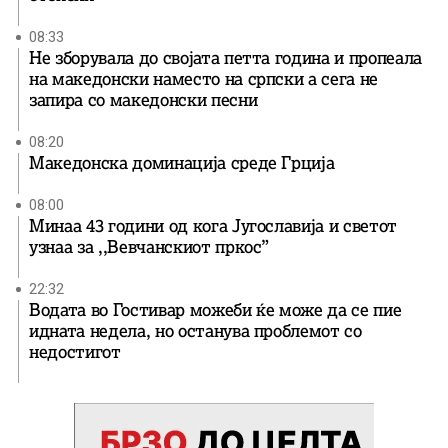
08:33
Не зборувала до својата петта година и пропеала
на македонски наместо на српски а сега не
запира со македонски песни
08:20
Македонска доминација среде Грција
08:00
Минаа 43 години од кога Југославија и светот
узнаа за ,,Вевчанскиот пркос”
22:32
Водата во Гостивар можеби ќе може да се пие
идната недела, но останува проблемот со
недостигот