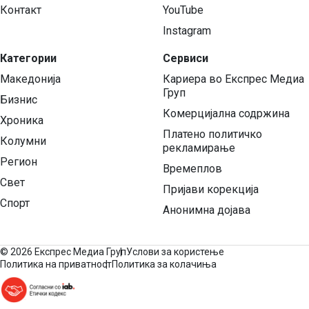
Контакт
YouTube
Instagram
Категории
Сервиси
Македонија
Кариера во Експрес Медиа
Груп
Бизнис
Комерцијална содржина
Хроника
Платено политичко
Колумни
рекламирање
Регион
Времеплов
Свет
Пријави корекција
Спорт
Анонимна дојава
©
2026 Експрес Медиа Груп
Услови за користење
Политика на приватност
Политика за колачиња