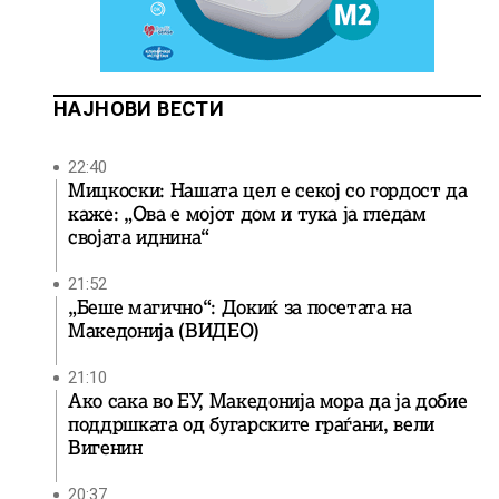
НАЈНОВИ ВЕСТИ
22:40
Мицкоски: Нашата цел е секој со гордост да
каже: „Ова е мојот дом и тука ја гледам
својата иднина“
21:52
„Беше магично“: Докиќ за посетата на
Македонија (ВИДЕО)
21:10
Ако сака во ЕУ, Македонија мора да ја добие
поддршката од бугарските граѓани, вели
Вигенин
20:37