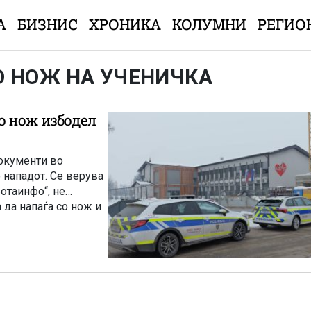
А
БИЗНИС
ХРОНИКА
КОЛУМНИ
РЕГИО
О НОЖ НА УЧЕНИЧКА
о нож избодел
документи во
 нападот. Се верува
ботаинфо“, не
да напаѓа со нож и