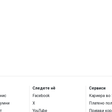
Следете нѐ
Сервиси
нис
Facebook
Кариера во 
умни
X
Платено по
т
YouTube
Пријави кор