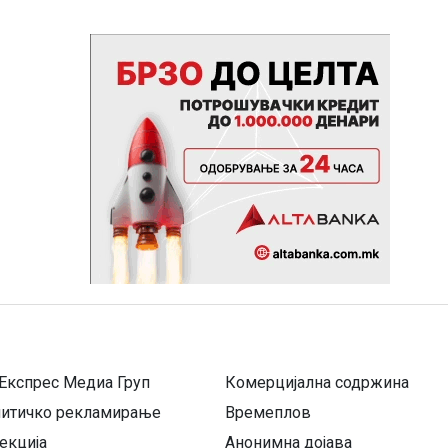
Експрес Медиа Груп
Комерцијална содржина
литичко рекламирање
Времеплов
екција
Анонимна дојава