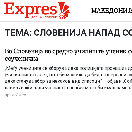
Skip to content
МАКЕДОНИЈ
ТЕМА: СЛОВЕНИЈА НАПАД С
Во Словенија во средно училиште ученик с
соученичка
„Меѓу учениците се зборува дека полицијата пронашла 
училишниот тоалет, што би можеле да бидат поврзани со
дека станува збор за некаков вид списоци.“ – објави „Со
наведувајќи дали ученикот-напаѓач можеби имал намера 
други соученици, според тие списоци?!
пред 7 мес.