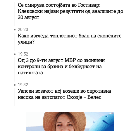
Се смирува состојбата во Гостивар:
Клековски најави резултати од анализите до
20 август
20:20
Како изгледа топлотниот бран на скопските
улици?
19:52
Од 3 до 9-ти август МВР со засилени
контроли за брзина и безбедност на
патиштата
19:32
Уапсен возачот кој возеше во спротивна
насока на автопатот Скопје – Велес