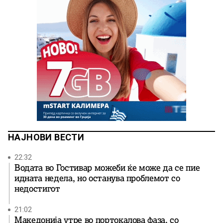
НАЈНОВИ ВЕСТИ
22:32
Водата во Гостивар можеби ќе може да се пие
идната недела, но останува проблемот со
недостигот
21:02
Македонија утре во портокалова фаза, со