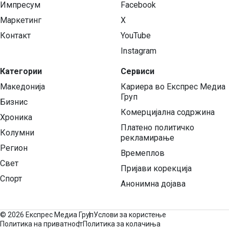
Импресум
Facebook
Маркетинг
X
Контакт
YouTube
Instagram
Категории
Сервиси
Македонија
Кариера во Експрес Медиа
Груп
Бизнис
Комерцијална содржина
Хроника
Платено политичко
Колумни
рекламирање
Регион
Времеплов
Свет
Пријави корекција
Спорт
Анонимна дојава
©
2026 Експрес Медиа Груп
Услови за користење
Политика на приватност
Политика за колачиња