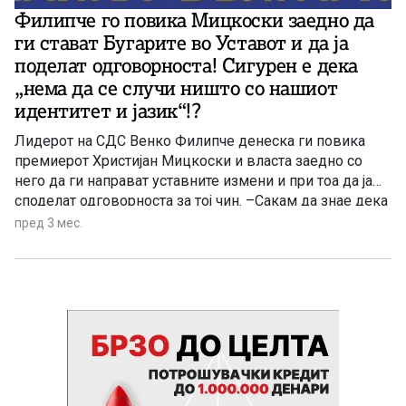
Филипче го повика Мицкоски заедно да
ги стават Бугарите во Уставот и да ја
поделат одговорноста! Сигурен е дека
„нема да се случи ништо со нашиот
идентитет и јазик“!?
Лидерот на СДС Венко Филипче денеска ги повика
премиерот Христијан Мицкоски и власта заедно со
него да ги направат уставните измени и при тоа да ја
споделат одговорноста за тој чин. –Сакам да знае дека
ја споделуваме одговорноста за било што, што
пред 3 мес.
понатаму ќе се случува во текот на преговорите. Иако
сум прилично сигурен дека нема да се случи нешто
што ќе задира во нашиот идентитет, јазик, култура и
така натаму, сепак ја споделуваме одговорноста и
заеднички учествуваме во целиот процес на водење
на преговорите – рече Филипче. Тој не појасни како
замислува „заеднички да ја споделувале одговорноста
со власта“?